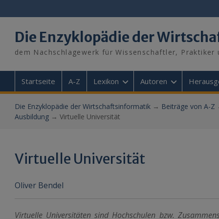
Skip
to
content
Die Enzyklopädie der Wirtscha
dem Nachschlagewerk für Wissenschaftler, Praktiker 
Startseite
A-Z
Lexikon
Autoren
Herausg
Die Enzyklopädie der Wirtschaftsinformatik
→
Beiträge von A-Z
Ausbildung
→
Virtuelle Universität
Virtuelle Universität
Oliver Bendel
Virtuelle Universitäten sind Hochschulen bzw. Zusamme