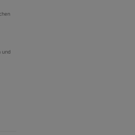
nchen
n und