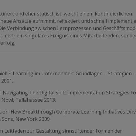
turiert und eher statisch ist, weicht einem kontinuierlichen
 neue Ansätze aufnimmt, reflektiert und schnell implementie
Die Verbindung zwischen Lernprozessen und Geschäftsmode
icht mehr ein singuläres Ereignis eines Mitarbeitenden, sonde
erfolg.
Daniel: E-Learning im Unternehmen: Grundlagen – Strategien –
 2001.
m: Navigating The Digital Shift: Implementation Strategies Fo
 Now!, Tallahassee 2013.
tion: How Breakthrough Corporate Learning Initiatives Dri
& Sons, New York 2009.
Ein Leitfaden zur Gestaltung sinnstiftender Formen der