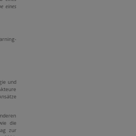
pe eines
arning-
gie und
Akteure
Ansätze
anderen
wie die
rag zur