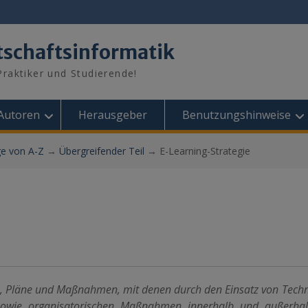
tschaftsinformatik
raktiker und Studierende!
Autoren
Herausgeber
Benutzungshinweise
ge von A-Z
→
Übergreifender Teil
→
E-Learning-Strategie
ele, Pläne und Maßnahmen, mit denen durch den Einsatz von Tech
sowie organisatorischen Maßnahmen innerhalb und außerhal