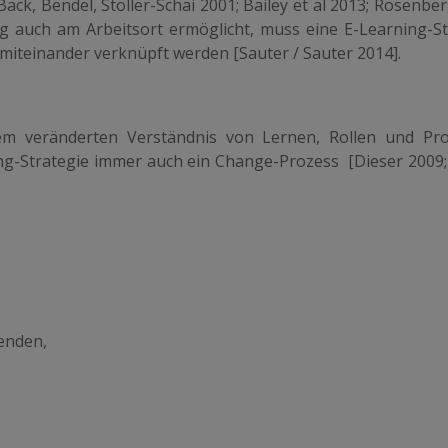
k, Bendel, Stoller-Schai 2001; Bailey et al 2013; Rosenber
g auch am Arbeitsort ermöglicht, muss eine E-Learning-St
miteinander verknüpft werden [Sauter / Sauter 2014].
em veränderten Verständnis von Lernen, Rollen und Pr
ing-Strategie immer auch ein Change-Prozess [Dieser 2009;
enden,