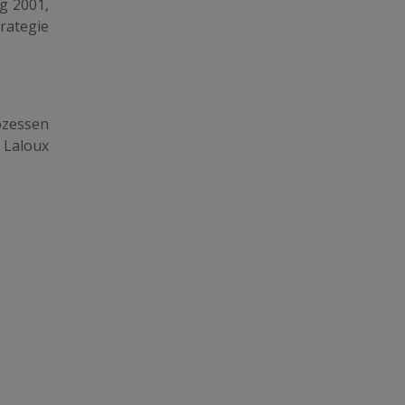
g 2001,
rategie
ozessen
 Laloux