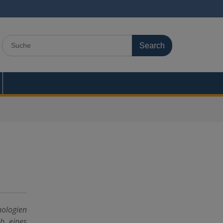
Search
for:
nologien
b eines