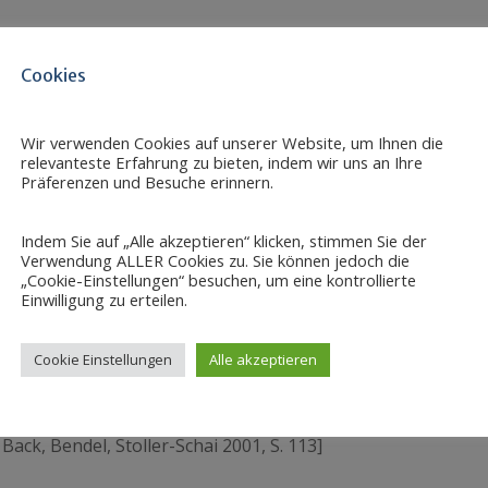
s basiert auf der Unterstützung durch das Topmanageme
Cookies
ppen sowie der Ermöglichung von konkreten Erfahrungen 
nzip der „Selbstanwendung“): Die Verfasser einer E-Le
 Praxiserfahrung sammeln, damit sie eine realistische und 
Wir verwenden Cookies auf unserer Website, um Ihnen die
e entwickeln können.
relevanteste Erfahrung zu bieten, indem wir uns an Ihre
Präferenzen und Besuche erinnern.
Indem Sie auf „Alle akzeptieren“ klicken, stimmen Sie der
t einem Sponsor, sowie einem Strategie- und einem Auditte
Verwendung ALLER Cookies zu. Sie können jedoch die
gangslage. Dies umfasst eine ausführliche Datenerhebung, 
„Cookie-Einstellungen“ besuchen, um eine kontrollierte
Einwilligung zu erteilen.
 Umfeldanalyse verwendet wird. Auf dieser Grundlage ka
tegieplan und dem Umsetzungsplan als Referenz dien
ling und Evaluationen runden die Strategieentwicklung ab
Cookie Einstellungen
Alle akzeptieren
ack, Bendel, Stoller-Schai 2001, S. 113]