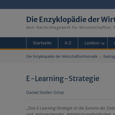
Skip
to
content
Die Enzyklopädie der Wir
dem Nachschlagewerk für Wissenschaftler, P
Startseite
A-Z
Lexikon
Die Enzyklopädie der Wirtschaftsinformatik
→
Beiträ
E-Learning-Strategie
Daniel Stoller-Schai
„Eine E-Learning-Strategie ist die Summe der Zi
und entsprechenden didaktisch-methodischen 