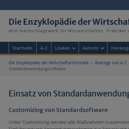
Skip
to
content
Die Enzyklopädie der Wirtscha
dem Nachschlagewerk für Wissenschaftler, Praktiker 
Startseite
A-Z
Lexikon
Autoren
Herausg
Die Enzyklopädie der Wirtschaftsinformatik
→
Beiträge von A-Z
Standardanwendungssoftware
Einsatz von Standardanwendun
Customizing von Standardsoftware
Unter Customizing werden alle Maßnahmen zusammeng