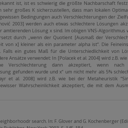
ekannt ist, ist es schwierig die größte Nachbarschaft festz
in sehr großes K sicherzustellen, dass man lokalen Optim
ewissen Bedingungen auch Verschlechterungen der Zielf
ović 2003] werden auch etwas schlechtere Lösungen akze
ur amtierenden Lösung x sind. Im obigen VNS-Algorithmus w
ersetzt durch „wenn der Quotient [Ausmaß der Verschlec
t von x] kleiner als ein parameter alpha ist“. Die Feineins
g. Falls ein gutes Maß für die Unterschiedlichkeit von L
e Ansätze verwendet: In [Polacek et al. 2004] wird z.B. wie
ine Verschlechterung dann akzeptiert, wenn nach 
ösung gefunden wurde und x“ um nicht mehr als 5% schlech
r et al. 2008] wird z.B. wie bei der Metaheuristik “Si
ewisser Wahrscheinlichkeit akzeptiert, die mit dem Aus
eighborhoodr search. In: F. Glover and G. Kochenberger (Edi