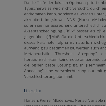
Da die Tiefe der lokalen Optima a priori unb
Typischerweise wird nicht versucht, durch e
entkommen kann, sondern es werden unter g
akzeptiert. Im „skewed VNS“ [Hansen/Mladen
sofern sie nur ausreichend unterschiedlich z
Akzeptanzbedingung „[If x“ besser als x]“ 
gegenüber x]/[Maß für die Unterschiedlichkei
dieses Parameter alpha ist natürlich wichti
aufwändig zu bestimmen ist, werden auch ander
Metaheuristik “Threshold Accepting” e
Iterationsschritten keine neue amtierende L
die bisher beste Lösung ist. In [Hemmelmay
Annealing” eine Verschlechterung nur mit g
Verschlechterung abnimmt.
Literatur
Hansen, Pierre, Mladenović, Nenad: Variable n