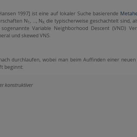
Hansen 1997]
ist eine auf lokaler Suche basierende
Metahe
arschaften N
, …, N
die typischerweise geschachtelt sind, a
1
K
as sogenannte Variable
Neighborhood
Descent (VND) Ver
neral und skewed VNS.
nach durchlaufen, wobei man beim Auffinden einer neuen
t beginnt:
ger konstruktiver