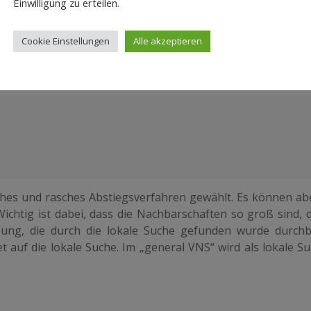
Einwilligung zu erteilen.
Cookie Einstellungen
Alle akzeptieren
aches und rasches Abstiegsverfahren gewählt. Es können ab
chtig ist dabei, dass die Nachbarschaften so groß sind, d
sung, die durch die lokale Suche gefunden wurde durch
t auf die lokale Suche. Im „
general
VNS“ wird als lokale Su