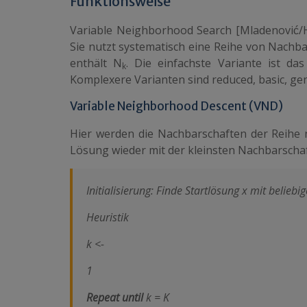
Funktionsweise
Variable
Neighborhood Search [Mladenovi
ć
/
Sie nutzt systematisch eine Reihe von Nachb
enthält N
. Die einfachste Variante ist d
k
Komplexere Varianten sind reduced, basic, ge
Variable Neighborhood Descent (VND)
Hier werden die Nachbarschaften der Reihe 
Lösung wieder mit der kleinsten Nachbarschaf
Initialisierung: Finde Startlösung x mit beliebi
Heuristik
k <-
1
Repeat until
k = K