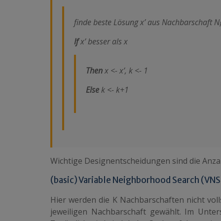
finde beste Lösung x’ aus Nachbarschaft
N
If
x’ besser als x
Then
x <- x’, k <- 1
Else
k <- k+1
Wichtige Designentscheidungen sind die Anza
(basic) Variable
Neighborhood
Search (VNS
Hier werden die K Nachbarschaften nicht voll
jeweiligen Nachbarschaft gewählt. Im Unter