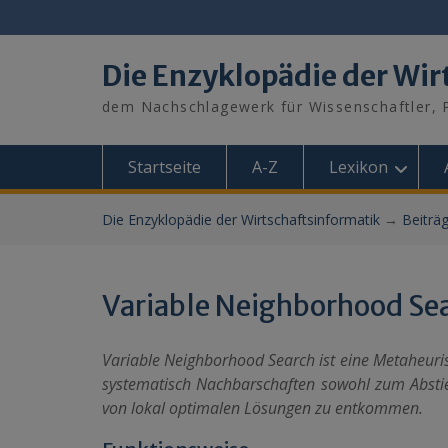
Skip
to
content
Die Enzyklopädie der Wir
dem Nachschlagewerk für Wissenschaftler, P
Startseite
A-Z
Lexikon
Die Enzyklopädie der Wirtschaftsinformatik
→
Beiträ
Variable Neighborhood Se
Variable Neighborhood Search ist eine Metaheuri
systematisch Nachbarschaften sowohl zum Absti
von lokal optimalen Lösungen zu entkommen.