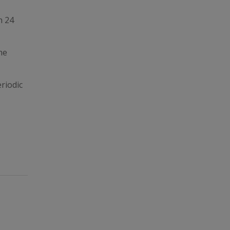
h 24
he
riodic