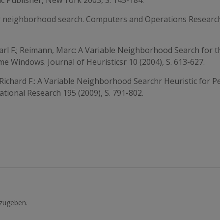
 Publisher, New York 2003, S. 145-184.
er neighborhood search. Computers and Operations Researc
 Karl F.; Reimann, Marc: A Variable Neighborhood Search for t
e Windows. Journal of Heuristicsr 10 (2004), S. 613-627.
 Richard F.: A Variable Neighborhood Searchr Heuristic for Pe
ional Research 195 (2009), S. 791-802.
zugeben.