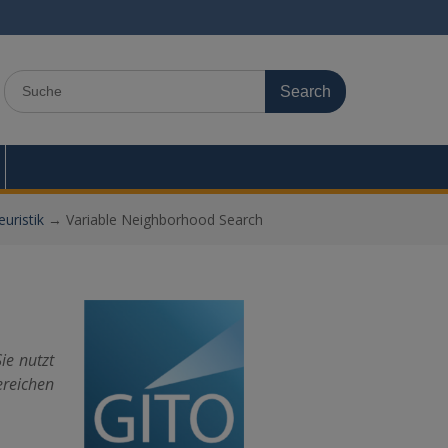
Search
for:
uristik
→
Variable Neighborhood Search
ie nutzt
ereichen