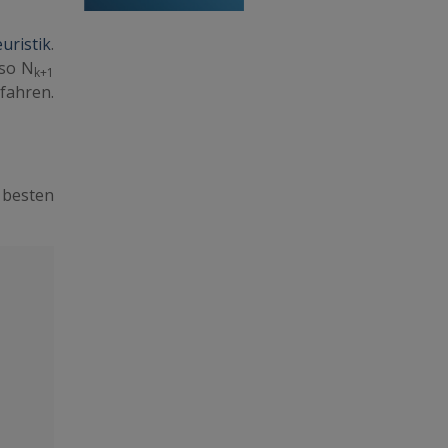
uristik
.
lso N
k+1
fahren.
 besten