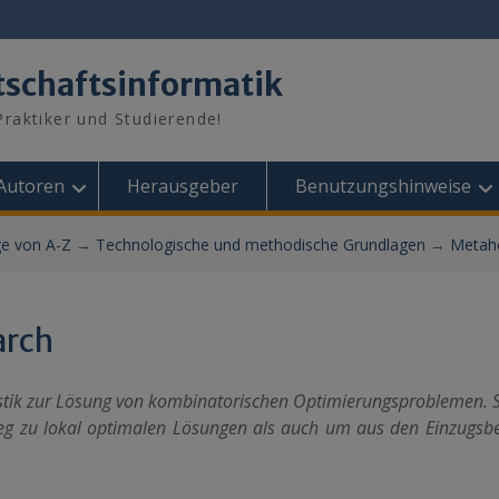
tschaftsinformatik
raktiker und Studierende!
Autoren
Herausgeber
Benutzungshinweise
ge von A-Z
→
Technologische und methodische Grundlagen
→
Metahe
arch
stik zur Lösung von kombinatorischen Optimierungsproblemen. S
eg zu lokal optimalen Lösungen als auch um aus den Einzugsb