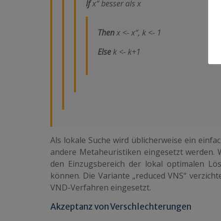
If
x“ besser als x
Then
x <- x“, k <- 1
Else
k <- k+1
Als lokale Suche wird üblicherweise ein einf
andere Metaheuristiken eingesetzt werden. Wi
den Einzugsbereich der lokal optimalen Lö
können. Die Variante „
reduced
VNS“ verzichte
VND-Verfahren eingesetzt.
Akzeptanz von Verschlechterungen