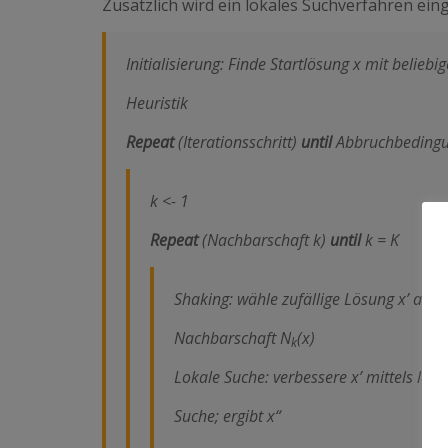
Zusätzlich wird ein lokales Suchverfahren eing
Initialisierung:
Finde Startlösung x mit beliebig
Heuristik
Repeat
(Iterationsschritt)
until
Abbruchbeding
k <- 1
Repeat
(Nachbarschaft k)
until
k = K
Shaking: wähle zufällige Lösung x’ aus
Nachbarschaft N
(x)
k
Lokale Suche: verbessere x’ mittels loka
Suche; ergibt x“