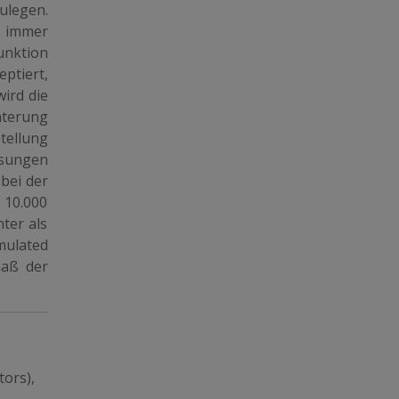
ulegen.
a immer
unktion
ptiert,
ird die
hterung
tellung
ösungen
 bei der
10.000
ter als
mulated
maß der
tors),