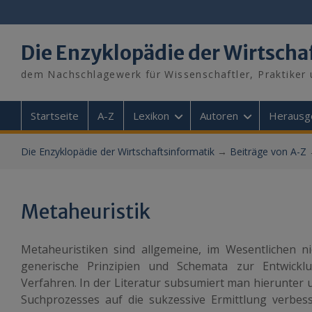
Skip
to
content
Die Enzyklopädie der Wirtscha
dem Nachschlagewerk für Wissenschaftler, Praktiker 
Startseite
A-Z
Lexikon
Autoren
Herausg
Die Enzyklopädie der Wirtschaftsinformatik
→
Beiträge von A-Z
Metaheuristik
Metaheuristiken sind allgemeine, im Wesentlichen n
generische Prinzipien und Schemata zur Entwic
Verfahren. In der Literatur subsumiert man hierunter 
Suchprozesses auf die sukzessive Ermittlung verbes