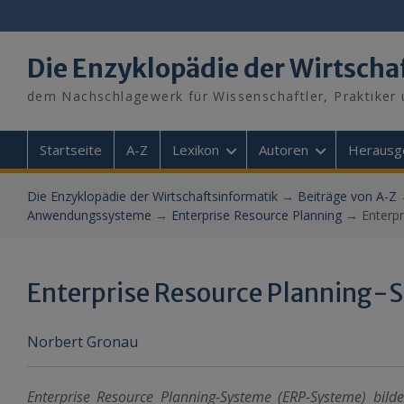
Skip
to
content
Die Enzyklopädie der Wirtscha
dem Nachschlagewerk für Wissenschaftler, Praktiker 
Startseite
A-Z
Lexikon
Autoren
Herausg
Die Enzyklopädie der Wirtschaftsinformatik
→
Beiträge von A-Z
Anwendungssysteme
→
Enterprise Resource Planning
→
Enterp
Enterprise Resource Planning-
Norbert Gronau
Enterprise Resource Planning-Systeme (ERP-Systeme) bild