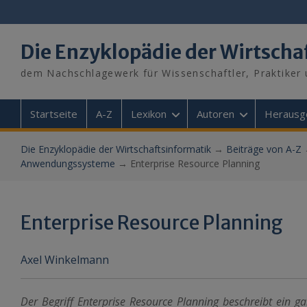
Skip
to
content
Die Enzyklopädie der Wirtscha
dem Nachschlagewerk für Wissenschaftler, Praktiker 
Startseite
A-Z
Lexikon
Autoren
Herausg
Die Enzyklopädie der Wirtschaftsinformatik
→
Beiträge von A-Z
Anwendungssysteme
→
Enterprise Resource Planning
Enterprise Resource Planning
Axel Winkelmann
Der Begriff Enterprise Resource Planning beschreibt ein g