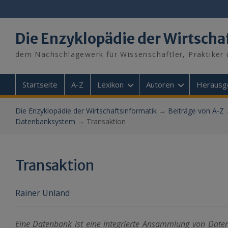
Skip
to
content
Die Enzyklopädie der Wirtscha
dem Nachschlagewerk für Wissenschaftler, Praktiker 
Startseite
A-Z
Lexikon
Autoren
Herausg
Die Enzyklopädie der Wirtschaftsinformatik
→
Beiträge von A-Z
Datenbanksystem
→
Transaktion
Transaktion
Rainer Unland
Eine Datenbank ist eine integrierte Ansammlung von Date