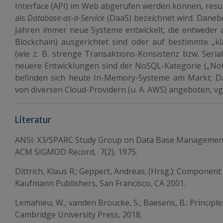
Interface (API) im Web abgerufen werden können, resulti
als
Database-as-a-Service
(DaaS) bezeichnet wird. Daneb
Jahren immer neue Systeme entwickelt, die entweder a
Blockchain) ausgerichtet sind oder auf bestimmte „k
(wie z. B. strenge Transaktions-Konsistenz bzw. Seriali
neuere Entwicklungen sind der NoSQL-Kategorie („No
befinden sich heute In-Memory-Systeme am Markt; Da
von diversen Cloud-Providern (u. A. AWS) angeboten, vgl. 
Literatur
ANSI: X3/SPARC Study Group on Data Base Management
ACM SIGMOD Record, 7(2), 1975.
Dittrich, Klaus R.; Geppert, Andreas; (Hrsg.): Compone
Kaufmann Publishers, San Francisco, CA 2001.
Lemahieu, W., vanden Broucke, S., Baesens, B.: Princi
Cambridge University Press, 2018.