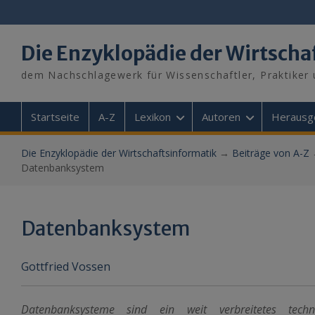
Skip
to
content
Die Enzyklopädie der Wirtscha
dem Nachschlagewerk für Wissenschaftler, Praktiker 
Startseite
A-Z
Lexikon
Autoren
Herausg
Die Enzyklopädie der Wirtschaftsinformatik
→
Beiträge von A-Z
Datenbanksystem
Datenbanksystem
Gottfried Vossen
Datenbanksysteme sind ein weit verbreitetes technis