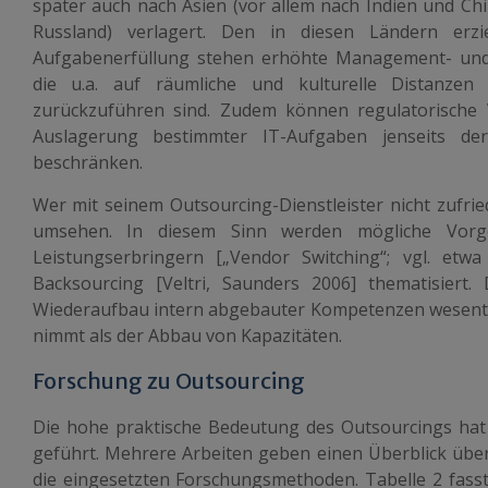
später auch nach Asien (vor allem nach Indien und Ch
Russland) verlagert. Den in diesen Ländern erzi
Aufgabenerfüllung stehen erhöhte Management- und
die u.a. auf räumliche und kulturelle Distanzen 
zurückzuführen sind. Zudem können regulatorische V
Auslagerung bestimmter IT-Aufgaben jenseits de
beschränken.
Wer mit seinem Outsourcing-Dienstleister nicht zufried
umsehen. In diesem Sinn werden mögliche Vorg
Leistungserbringern [„Vendor Switching“; vgl. etw
Backsourcing [Veltri, Saunders 2006] thematisiert.
Wiederaufbau intern abgebauter Kompetenzen wesentl
nimmt als der Abbau von Kapazitäten.
Forschung zu Outsourcing
Die hohe praktische Bedeutung des Outsourcings hat
geführt. Mehrere Arbeiten geben einen Überblick üb
die eingesetzten Forschungsmethoden. Tabelle 2 fasst