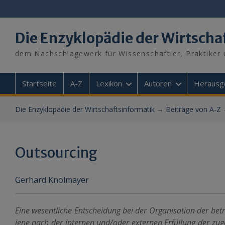
Skip
to
content
Die Enzyklopädie der Wirtscha
dem Nachschlagewerk für Wissenschaftler, Praktiker 
Startseite
A-Z
Lexikon
Autoren
Herausg
Die Enzyklopädie der Wirtschaftsinformatik
→
Beiträge von A-Z
Outsourcing
Gerhard Knolmayer
Eine wesentliche Entscheidung bei der Organisation der betr
jene nach der internen und/oder externen Erfüllung der zu