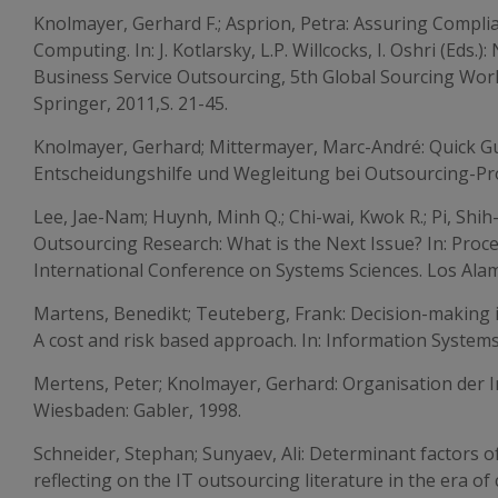
Knolmayer, Gerhard F.; Asprion, Petra: Assuring Compli
Computing. In: J. Kotlarsky, L.P. Willcocks, I. Oshri (Eds.)
Business Service Outsourcing, 5th Global Sourcing Work
Springer, 2011,S. 21-45.
Knolmayer, Gerhard; Mittermayer, Marc-André: Quick Gu
Entscheidungshilfe und Wegleitung bei Outsourcing-Proj
Lee, Jae-Nam; Huynh, Minh Q.; Chi-wai, Kwok R.; Pi, Shih
Outsourcing Research: What is the Next Issue? In: Proc
International Conference on Systems Sciences. Los Alamito
Martens, Benedikt; Teuteberg, Frank: Decision-making 
A cost and risk based approach. In: Information Systems
Mertens, Peter; Knolmayer, Gerhard: Organisation der I
Wiesbaden: Gabler, 1998.
Schneider, Stephan; Sunyaev, Ali: Determinant factors o
reflecting on the IT outsourcing literature in the era of