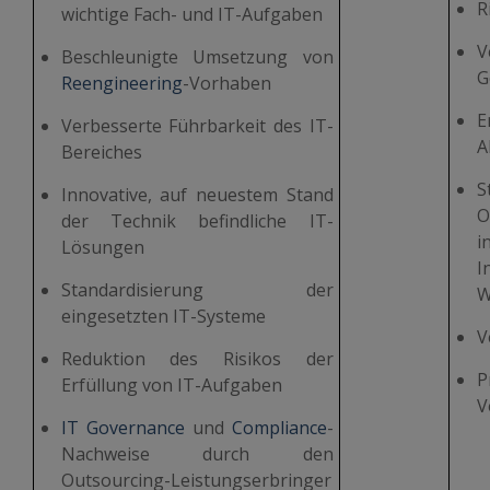
R
wichtige Fach- und IT-Aufgaben
Beschleunigte Umsetzung von
G
Reengineering
-Vorhaben
E
Verbesserte Führbarkeit des IT-
A
Bereiches
S
Innovative, auf neuestem Stand
O
der Technik befindliche IT-
i
Lösungen
I
Standardisierung der
W
eingesetzten IT-Systeme
V
Reduktion des Risikos der
P
Erfüllung von IT-Aufgaben
V
IT Governance
und
Compliance
-
Nachweise durch den
Outsourcing-Leistungserbringer