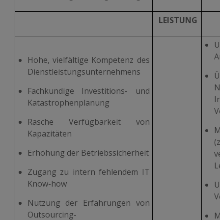
LEISTUNG
U
A
Hohe, vielfältige Kompetenz des
Dienstleistungsunternehmens
Ü
Fachkundige Investitions- und
I
Katastrophenplanung
V
Rasche Verfügbarkeit von
M
Kapazitäten
(
Erhöhung der Betriebssicherheit
v
L
Zugang zu intern fehlendem IT
Know-how
U
V
Nutzung der Erfahrungen von
Outsourcing-
M