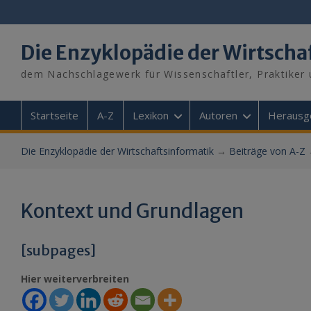
Skip
to
content
Die Enzyklopädie der Wirtscha
dem Nachschlagewerk für Wissenschaftler, Praktiker 
Startseite
A-Z
Lexikon
Autoren
Herausg
Die Enzyklopädie der Wirtschaftsinformatik
→
Beiträge von A-Z
Kontext und Grundlagen
[subpages]
Hier weiterverbreiten