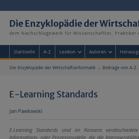
Skip
to
content
Die Enzyklopädie der Wirtscha
dem Nachschlagewerk für Wissenschaftler, Praktiker 
Startseite
A-Z
Lexikon
Autoren
Herausg
Die Enzyklopädie der Wirtschaftsinformatik
→
Beiträge von A-Z
E-Learning Standards
Jan Pawlowski
E-Learning Standards sind im Konsens verabschiedet
Informations- oder Prozessmodelle, die die Interoperabilität