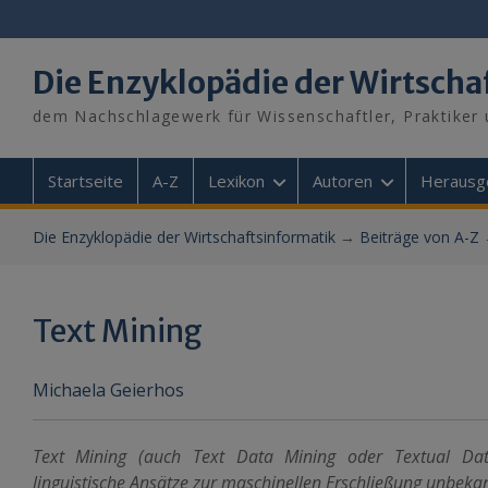
Skip
to
content
Die Enzyklopädie der Wirtscha
dem Nachschlagewerk für Wissenschaftler, Praktiker 
Startseite
A-Z
Lexikon
Autoren
Herausg
Die Enzyklopädie der Wirtschaftsinformatik
→
Beiträge von A-Z
Text Mining
Michaela Geierhos
Text Mining (auch Text Data Mining oder Textual Data
linguistische Ansätze zur maschinellen Erschließung unbek