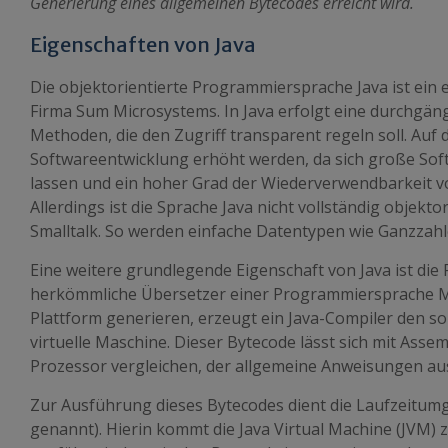
Generierung eines allgemeinen Bytecodes erreicht wird.
Eigenschaften von Java
Die objektorientierte Programmiersprache
Java
ist ein
Firma Sum Microsystems. In
Java
erfolgt eine durchgän
Methoden, die den Zugriff transparent regeln soll. Auf 
Softwareentwicklung erhöht werden, da sich große Sof
lassen und ein hoher Grad der Wiederverwendbarkeit v
Allerdings ist die Sprache
Java
nicht vollständig objektor
Smalltalk. So werden einfache Datentypen wie Ganzzahle
Eine weitere grundlegende Eigenschaft von
Java
ist die
herkömmliche Übersetzer einer Programmiersprache Ma
Plattform generieren, erzeugt ein
Java
-Compiler den so
virtuelle Maschine. Dieser Bytecode lässt sich mit Ass
Prozessor vergleichen, der allgemeine Anweisungen au
Zur Ausführung dieses Bytecodes dient die Laufzeitum
genannt). Hierin kommt die
Java
Virtual Machine (JVM) 