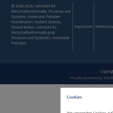
© 2008-2026, Lehrstuhl für
Wirtschaftsinformatik, Prozesse und
Systeme, Universität Potsdam
Koordination: Norbert Gronau,
Impressum
Datenschu
Edzard Weber, Lehrstuhl für
Wirtschaftsinformatik (insb.
Prozesse und Systeme), Universität
Potsdam
Copyrigh
Proudly powered by Word
Cookies
Wir verwenden Cookies auf