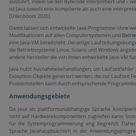
ausführt, indem sie den Bytecode interpretiert und – w
ist
Java
sowohl eine kompilierte als auch eine interpre
[Ullenboom 2020].
Damit lassen sich entwickelte
Java
-Programme ohne we
Modifikationen auf allen Computersystemen und
Betri
eine
Java
-VM bereitsteht. Derartige Laufzeitumgebung
die Betriebssysteme Linux, Solaris und Windows angeb
andere Hersteller die von ihnen entwickelte
Java
-VM für
Java
nutzt Ausnahmebehandlungen, um Laufzeitfehler 
Exception-Objekte generiert werden, die zur Laufzeit Feh
Problemstellen kann durch entsprechende Programmko
Anwendungsgebiete
Da
Java
als plattformunabhängige Sprache konzipiert u
nicht auf Hardwarekomponenten zugreifen kann. Somi
für die Systemprogrammierung eng begrenzt. Daher 
Sprache
Java
hauptsächlich in der Anwendungsprogr