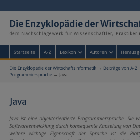
Skip
to
content
Die Enzyklopädie der Wirtscha
dem Nachschlagewerk für Wissenschaftler, Praktiker 
Startseite
A-Z
Lexikon
Autoren
Herausg
Die Enzyklopädie der Wirtschaftsinformatik
→
Beiträge von A-Z
Programmiersprache
→
Java
Java
Java ist eine objektorientierte Programmiersprache. Sie 
Softwareentwicklung durch konsequente Kapselung von Dat
weitere wichtige Eigenschaft der Sprache ist die Plat