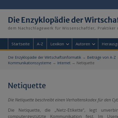
Skip
to
content
Die Enzyklopädie der Wirtscha
dem Nachschlagewerk für Wissenschaftler, Praktiker 
Startseite
A-Z
Lexikon
Autoren
Herausg
Die Enzyklopädie der Wirtschaftsinformatik
→
Beiträge von A-Z
Kommunikationssysteme
→
Internet
→
Netiquette
Netiquette
Die Netiquette beschreibt einen Verhaltenskodex für den Cy
Die Netiquette, die „Netz-Etikette“, legt unver
computergestützte Kommunikation fest. Im Usene