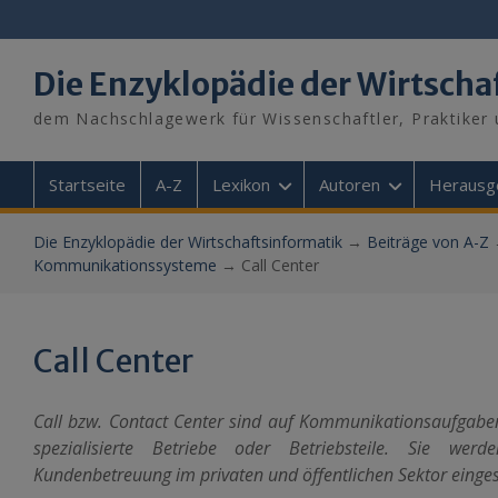
Skip
to
content
Die Enzyklopädie der Wirtscha
dem Nachschlagewerk für Wissenschaftler, Praktiker 
Startseite
A-Z
Lexikon
Autoren
Herausg
Die Enzyklopädie der Wirtschaftsinformatik
→
Beiträge von A-Z
Kommunikationssysteme
→
Call Center
Call Center
Call bzw. Contact Center sind auf Kommunikationsaufgabe
spezialisierte Betriebe oder Betriebsteile. Sie werd
Kundenbetreuung im privaten und öffentlichen Sektor einges