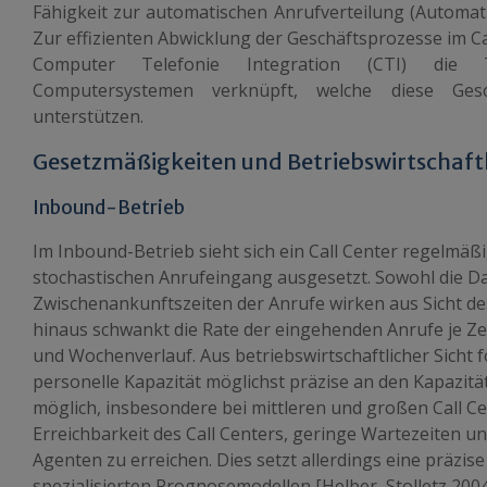
Fähigkeit zur automatischen Anrufverteilung (Automat
Zur effizienten Abwicklung der Geschäftsprozesse im
Ca
Computer Telefonie Integration (CTI) die T
Computersystemen verknüpft, welche diese Ges
unterstützen.
Gesetzmäßigkeiten und Betriebswirtschaf
Inbound-Betrieb
Im Inbound-Betrieb sieht sich ein
Call
Center regelmäßi
stochastischen Anrufeingang ausgesetzt. Sowohl die Da
Zwischenankunftszeiten der Anrufe wirken aus Sicht d
hinaus schwankt die Rate der eingehenden Anrufe je Ze
und Wochenverlauf. Aus betriebswirtschaftlicher Sicht f
personelle Kapazität möglichst präzise an den Kapazitä
möglich, insbesondere bei mittleren und großen
Call
Cen
Erreichbarkeit des
Call
Centers, geringe Wartezeiten un
Agenten zu erreichen. Dies setzt allerdings eine präzi
spezialisierten Prognosemodellen [Helber, Stolletz 2004a