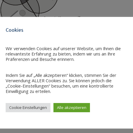
Cookies
t
Wir verwenden Cookies auf unserer Website, um Ihnen die
relevanteste Erfahrung zu bieten, indem wir uns an Ihre
ernetztem Denken führt zum Begriff „Szenario“. Ein S
Präferenzen und Besuche erinnern.
nften komplexer Systeme, die auf der Verknüpfung einer V
gen beruht.
Indem Sie auf „Alle akzeptieren“ klicken, stimmen Sie der
Verwendung ALLER Cookies zu. Sie können jedoch die
ozess der strategischen Planung und Führung von Unterneh
„Cookie-Einstellungen“ besuchen, um eine kontrollierte
nario-Management. Es umfasst die systematische Anwend
Einwilligung zu erteilen.
n und Strategien für Unternehmen, Geschäftsbereiche,
Cookie Einstellungen
Alle akzeptieren
erschaften;
ination aus einem Szenario-Monitoring und eines Trend-