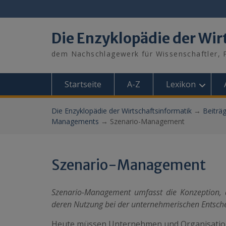
Skip
to
content
Die Enzyklopädie der Wir
dem Nachschlagewerk für Wissenschaftler, P
Startseite
A-Z
Lexikon
Die Enzyklopädie der Wirtschaftsinformatik
→
Beiträ
Managements
→
Szenario-Management
Szenario-Management
Szenario-Management umfasst die Konzeption, d
deren Nutzung bei der unternehmerischen Entsch
Heute müssen Unternehmen und Organisatione