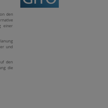
von den
native
g einer
Planung
ter und
auf den
ung die