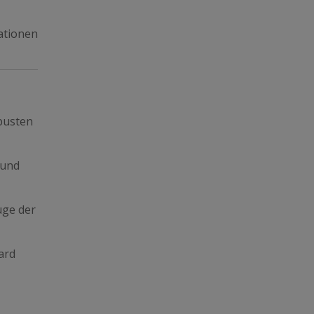
ationen
busten
 und
uge der
ard