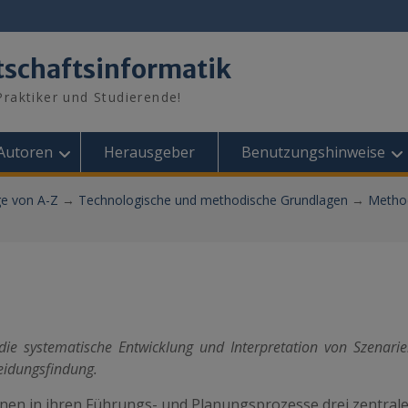
tschaftsinformatik
raktiker und Studierende!
Autoren
Herausgeber
Benutzungshinweise
ge von A-Z
→
Technologische und methodische Grundlagen
→
Method
ie systematische Entwicklung und Interpretation von Szenari
eidungsfindung.
n in ihren Führungs- und Planungsprozesse drei zentral