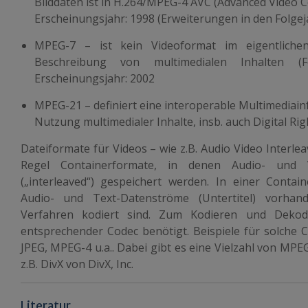
Bilddaten ist in H.264/MPEG-4 AVC (
Advanced Video 
Erscheinungsjahr: 1998 (Erweiterungen in den Folgej
MPEG-7
– ist kein Videoformat im eigentliche
Beschreibung von multimedialen Inhalten (F
Erscheinungsjahr: 2002
MPEG-21
– definiert eine interoperable Multimediain
Nutzung multimedialer Inhalte, insb. auch Digital 
Dateiformate für Videos – wie z.B. Audio Video Interlea
Regel Containerformate, in denen Audio- und V
(„interleaved“) gespeichert werden. In einer Conta
Audio- und Text-Datenströme (Untertitel) vorhan
Verfahren kodiert sind. Zum Kodieren und Dekod
entsprechender Codec benötigt. Beispiele für solche 
JPEG, MPEG-4 u.a.. Dabei gibt es eine Vielzahl von MP
z.B. DivX von DivX, Inc.
Literatur