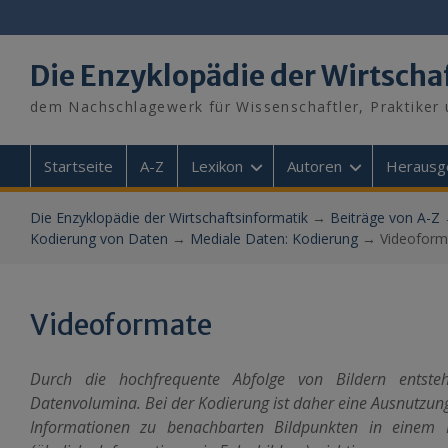
Skip
to
content
Die Enzyklopädie der Wirtscha
dem Nachschlagewerk für Wissenschaftler, Praktiker 
Startseite
A-Z
Lexikon
Autoren
Herausg
Die Enzyklopädie der Wirtschaftsinformatik
→
Beiträge von A-Z
Kodierung von Daten
→
Mediale Daten: Kodierung
→
Videoform
Videoformate
Durch die hochfrequente Abfolge von Bildern entste
Datenvolumina. Bei der Kodierung ist daher eine Ausnutzu
Informationen zu benachbarten Bildpunkten in einem B