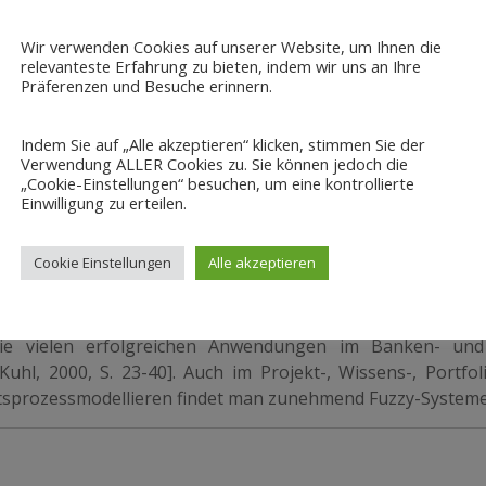
n sich mit unscharfen Fragen wie hoher Deckungsbeitrag an
Wir verwenden Cookies auf unserer Website, um Ihnen die
relevanteste Erfahrung zu bieten, indem wir uns an Ihre
Eigenschaften von Alternativen mit unscharfen Mengen
Präferenzen und Besuche erinnern.
spiegeln, und mit Operatoren zu einem Alternativeneignun
Indem Sie auf „Alle akzeptieren“ klicken, stimmen Sie der
terienbaum, jedes Kriterium ist durch eine linguistische Var
Verwendung ALLER Cookies zu. Sie können jedoch die
ttelt man die Zugehörigkeitswerte der hierarchisch darüber
„Cookie-Einstellungen“ besuchen, um eine kontrollierte
 Zugehörigkeitswerten der aktuellen Stufe.
Einwilligung zu erteilen.
atenanalyse, Fuzzy-Optimierungsverfahren und Fuzzy-Math
Cookie Einstellungen
Alle akzeptieren
nwendungen
sten Unternehmen und For­schungs­institute den Einsatz der
n die vielen erfolgreichen Anwendungen im Banken- und
uhl, 2000, S. 23-40]. Auch im Projekt-, Wissens-, Portfol
sprozessmodellieren findet man zunehmend Fuzzy-Systeme