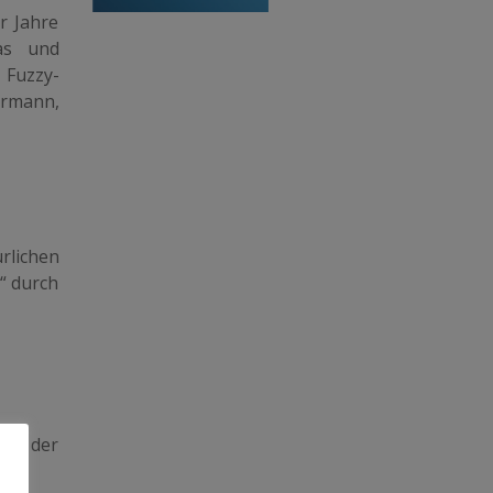
r Jahre
as und
Fuzzy-
rmann,
rlichen
s“ durch
 in der