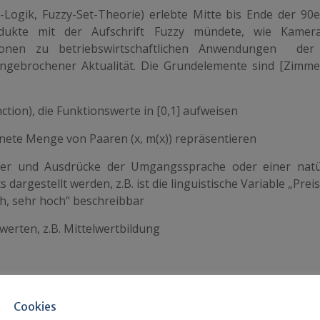
-Logik, Fuzzy-Set-Theorie) erlebte Mitte bis Ende der 90e
odukte mit der Aufschrift Fuzzy mündete, wie Kamer
ionen zu betriebswirtschaftlichen Anwendungen der 
gebrochener Aktualität. Die Grundelemente sind
[
Zimme
tion), die Funktionswerte in [0,1] aufweisen
rdnete Menge von Paaren (x,
m
(x)) repräsentieren
er und Ausdrücke der Umgangssprache oder einer natü
dargestellt werden, z.B. ist die linguistische Variable „Prei
och, sehr hoch“ beschreibbar
werten, z.B. Mittelwertbildung
sismechanismen meist Fuzzy-Control verwenden, findet man
Cookies