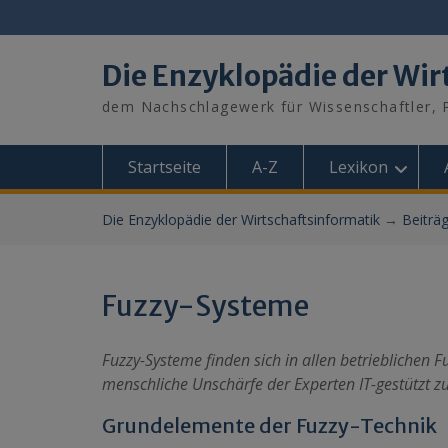
Skip
to
content
Die Enzyklopädie der Wir
dem Nachschlagewerk für Wissenschaftler, P
Startseite
A-Z
Lexikon
Die Enzyklopädie der Wirtschaftsinformatik
→
Beiträ
Fuzzy-Systeme
Fuzzy-Systeme finden sich in allen betrieblichen 
menschliche Unschärfe der Experten IT-gestützt 
Grundelemente der Fuzzy-Technik