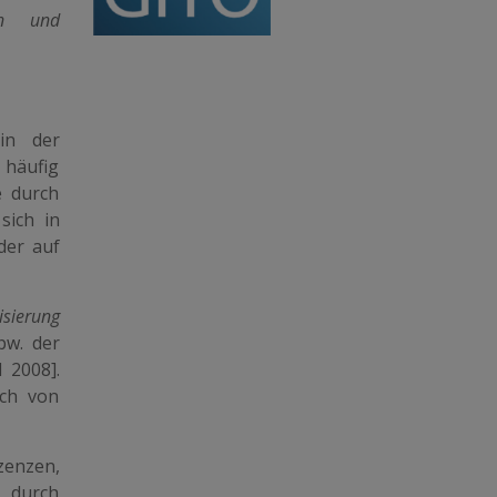
en und
in der
 häufig
e durch
sich in
der auf
isierung
pw. der
 2008].
uch von
zenzen,
 durch