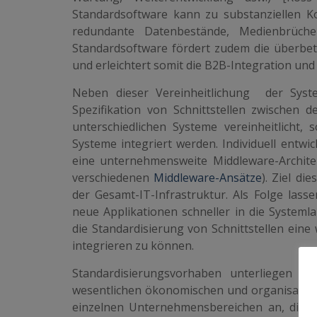
Standardsoftware kann zu substanziellen 
redundante Datenbestände, Medienbrüch
Standardsoftware fördert zudem die überbet
und erleichtert somit die B2B-Integration un
Neben dieser Vereinheitlichung der Syst
Spezifikation von Schnittstellen zwischen
unterschiedlichen Systeme vereinheitlicht, s
Systeme integriert werden. Individuell entwi
eine unternehmensweite Middleware-Architek
verschiedenen
Middleware-Ansätze
). Ziel di
der Gesamt-IT-Infrastruktur. Als Folge lass
neue Applikationen schneller in die Systemla
die Standardisierung von Schnittstellen ein
integrieren zu können.
Standardisierungsvorhaben unterliegen i
wesentlichen ökonomischen und organisatoris
einzelnen Unternehmensbereichen an, die hä