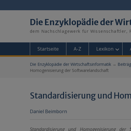
Skip
to
content
Die Enzyklopädie der Wir
dem Nachschlagewerk für Wissenschaftler, P
Startseite
A-Z
Lexikon
Die Enzyklopädie der Wirtschaftsinformatik
→
Beiträ
Homogenisierung der Softwarelandschaft
Standardisierung und Hom
Daniel Beimborn
Standardisierung und Homogenisierung der S