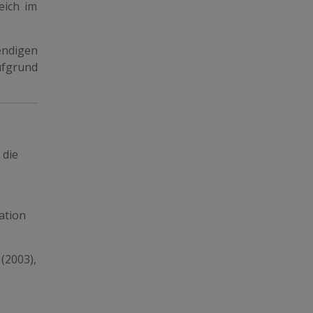
eich im
endigen
aufgrund
 die
ation
 (2003),