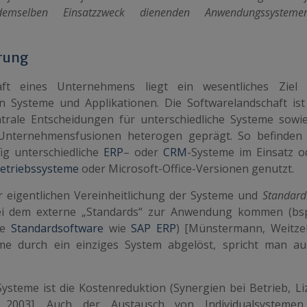
demselben Einsatzzweck dienenden Anwendungssystem
rung
aft eines Unternehmens liegt ein wesentliches Ziel 
en Systeme und Applikationen. Die Softwarelandschaft ist
trale Entscheidungen für unterschiedliche Systeme sowi
nternehmensfusionen heterogen geprägt. So befinden 
g unterschiedliche
ERP
– oder
CRM
-Systeme im Einsatz o
etriebssysteme
oder Microsoft-Office-Versionen genutzt.
r eigentlichen Vereinheitlichung der Systeme und
Standard
 bei dem externe „Standards“ zur Anwendung kommen (bs
ne
Standardsoftware
wie
SAP ERP
) [Münstermann, Weitzel
me durch ein einziges System abgelöst, spricht man a
Systeme ist die Kostenreduktion (Synergien bei Betrieb, Li
s 2003]. Auch der Austausch von Individualsystemen