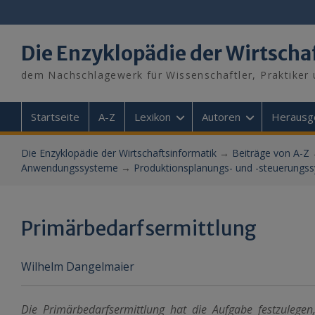
Skip
to
content
Die Enzyklopädie der Wirtscha
dem Nachschlagewerk für Wissenschaftler, Praktiker 
Startseite
A-Z
Lexikon
Autoren
Herausg
Die Enzyklopädie der Wirtschaftsinformatik
→
Beiträge von A-Z
Anwendungssysteme
→
Produktionsplanungs- und -steuerungs
Primärbedarfsermittlung
Wilhelm Dangelmaier
Die Primärbedarfsermittlung hat die Aufgabe festzulege