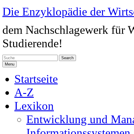
Skip
Die Enzyklopädie der Wirts
to
content
dem Nachschlagewerk für Wi
Studierende!
Search
for:
Menu
Startseite
A-Z
Lexikon
Entwicklung und Man
Informationssystemen