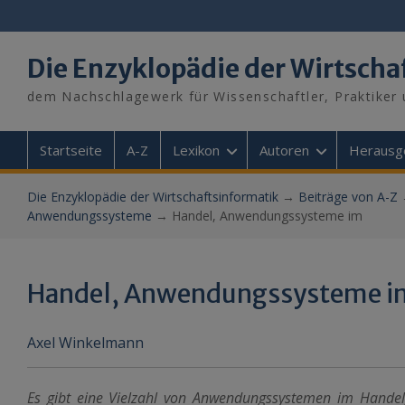
Skip
to
content
Die Enzyklopädie der Wirtscha
dem Nachschlagewerk für Wissenschaftler, Praktiker 
Startseite
A-Z
Lexikon
Autoren
Herausg
Die Enzyklopädie der Wirtschaftsinformatik
→
Beiträge von A-Z
Anwendungssysteme
→
Handel, Anwendungssysteme im
Handel, Anwendungssysteme i
Axel Winkelmann
Es gibt eine Vielzahl von Anwendungssystemen im Handel,