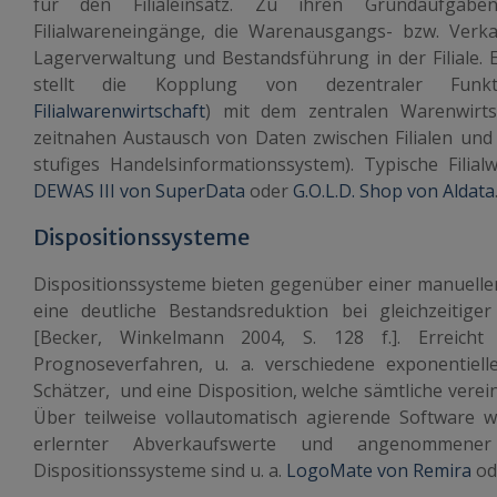
für den Filialeinsatz. Zu ihren Grundaufgab
Filialwareneingänge, die Warenausgangs- bzw. Verka
Lagerverwaltung und Bestandsführung in der Filiale. 
stellt die Kopplung von dezentraler Funkti
Filialwarenwirtschaft
) mit dem zentralen Warenwirt
zeitnahen Austausch von Daten zwischen Filialen und
stufiges Handelsinformationssystem). Typische Filial
DEWAS III von SuperData
oder
G.O.L.D. Shop von Aldata
Dispositionssysteme
Dispositionssysteme bieten gegenüber einer manuell
eine deutliche Bestandsreduktion bei gleichzeitige
[Becker, Winkelmann 2004, S. 128 f.]. Erreich
Prognoseverfahren, u. a. verschiedene exponentiel
Schätzer, und eine Disposition, welche sämtliche verei
Über teilweise vollautomatisch agierende Software 
erlernter Abverkaufswerte und angenommener
Dispositionssysteme sind u. a.
LogoMate von Remira
od