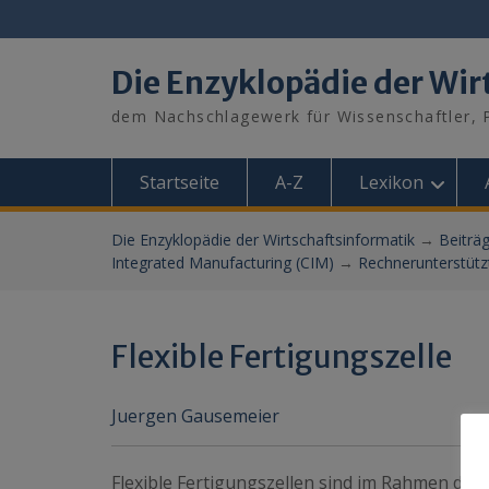
Skip
to
content
Die Enzyklopädie der Wir
dem Nachschlagewerk für Wissenschaftler, P
Startseite
A-Z
Lexikon
Die Enzyklopädie der Wirtschaftsinformatik
→
Beiträ
Integrated Manufacturing (CIM)
→
Rechnerunterstütz
Flexible Fertigungszelle
Juergen Gausemeier
Flexible Fertigungszellen sind im Rahmen des