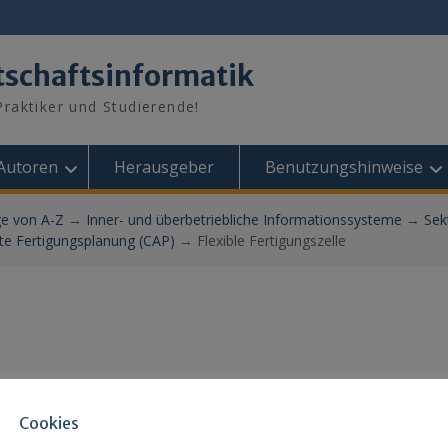
tschaftsinformatik
raktiker und Studierende!
Autoren
Herausgeber
Benutzungshinweise
ge von A-Z
→
Inner- und überbetriebliche Informationssysteme
→
Sek
te Fertigungsplanung (CAP)
→
Flexible Fertigungszelle
Cookies
 Paradigmas der flexiblen Automatisierung Einmaschinensys