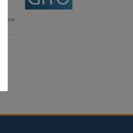
ug-
sen mit