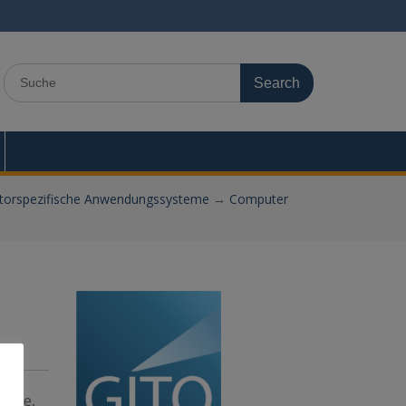
Search
for:
torspezifische Anwendungssysteme
→
Computer
teme,