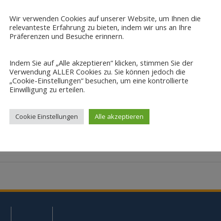
ehrachsigen Maschine sowie einem automatisierten Werkze
Wir verwenden Cookies auf unserer Website, um Ihnen die
ble Fertigungszellen entsprechen demnach im
relevanteste Erfahrung zu bieten, indem wir uns an Ihre
eist in der Klein- und Mittelserienproduktion von Erzeugnis
Präferenzen und Besuche erinnern.
Indem Sie auf „Alle akzeptieren“ klicken, stimmen Sie der
Verwendung ALLER Cookies zu. Sie können jedoch die
„Cookie-Einstellungen“ besuchen, um eine kontrollierte
Einwilligung zu erteilen.
inenarten und Anwendungsbereiche. Berlin, Heidelberg :
Cookie Einstellungen
Alle akzeptieren