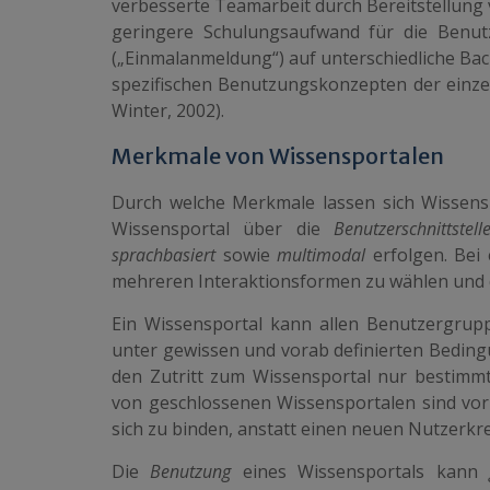
verbesserte Teamarbeit durch Bereitstellung
geringere Schulungsaufwand für die Benut
(„Einmalanmeldung“) auf unterschiedliche Bac
spezifischen Benutzungskonzepten der einze
Winter, 2002).
Merkmale von Wissensportalen
Durch welche Merkmale lassen sich Wissensp
Wissensportal über die
Benutzerschnittstell
sprachbasiert
sowie
multimodal
erfolgen. Bei 
mehreren Interaktionsformen zu wäh­len und di
Ein Wissensportal kann allen Benutzergru
unter gewissen und vorab definierten Bedi
den Zutritt zum Wissensportal nur bestimm
von geschlossenen Wissensportalen sind vorr
sich zu binden, an­statt einen neuen Nutzerkre
Die
Benutzung
eines Wissensportals kann