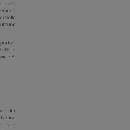
terfaces
gement)
rzielle
tützung
portals
ießlich
ie z.B.
ie der
ch eine
is von