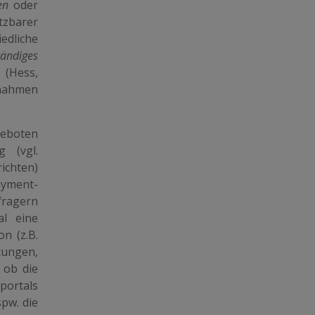
en
oder
tzbarer
edliche
tändiges
 (Hess,
nnahmen
eboten
 (vgl.
ichten)
ayment-
fragern
al eine
n (z.B.
ungen,
 ob die
portals
pw. die