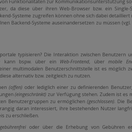
 von Funktionalitäten zur Kommunikations­unterstützung so
zer, da diese über ihren Web-Browser bzw. ein Single-
kend-Systeme zugreifen können ohne sich dabei detailliert 
lnen Backend-Systeme auseinandersetzen zu müssen (vgl. 
ortale typisieren? Die Interaktion zwischen Benutzern 
e
kann bspw. über ein
Web-Frontend
, über
mobile En
einer multi­modalen Benutzerschnittstelle ist es möglich z
ese alternativ bzw. zeitgleich zu nutzen.
ppen
(offen)
oder lediglich einer zu definierenden Benutze
ngungen
(einge­schränkt)
zur Verfügung stehen. Zudem ist es m
ten Be­nutzergruppen zu ermöglichen
(geschlossen)
. Die B
angig daran interessiert, ihre bestehenden Nutzer langfri
is zu erschließen.
gebührenfrei
oder über die Erhe­bung von Gebühren erf