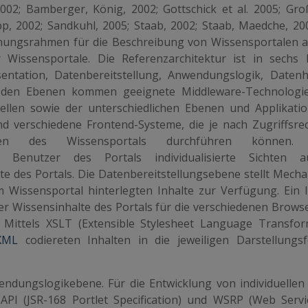
l. 2002; Bamberger, König, 2002; Gottschick et al. 2005; Gr
p, 2002; Sandkuhl, 2005; Staab, 2002; Staab, Maedche, 200
dnungsrahmen für die Beschreibung von Wissensportalen a
Wissensportale. Die Referenzarchitektur ist in sechs
entation, Datenbereitstellung, Anwendungslogik, Datenh
en den Ebenen kommen geeignete Middleware-Technolog
ellen sowie der unterschiedlichen Ebenen und Applikati
d verschiedene Frontend-Systeme, die je nach Zugriffsrec
 des Wissensportals durchführen können. 
ie Benutzer des Portals individualisierte Sichten a
e des Portals. Die Datenbereitstellungsebene stellt Mech
 Wissensportal hinterlegten Inhalte zur Verfügung. Ein I
 der Wissensinhalte des Portals für die verschiedenen Brows
 Mittels XSLT (Extensible Stylesheet Language Transfor
XML
codiereten Inhalten in die jeweiligen Darstellungs
ndungslogikebene. Für die Entwicklung von individuellen 
PI (JSR-168 Portlet Specification) und WSRP (Web Servi