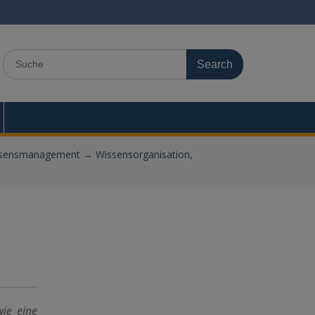
Search
for:
sensmanagement
→
Wissensorganisation,
wie eine