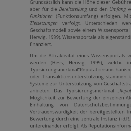
Grundsätzlich kann die Höhe dieser Gebüh
aber für die
Bereitstellung
und den
Umfang
v
Funktionen
(Funktionsum­fang) erfolgen. M
Zielsetzungen
verfolgt. Unterschieden w
Geschäftsmodell sowie einem Wissensportal
Herwig, 1999). Wissensportale als eigenstä
finanziert.
Um die Attraktivität eines Wissensportals
werden (Hess, Herwig, 1999), welche i
Typisierungsmerkmal“Reputationsmechanismen
oder Transaktionsunterstützung stammen k
Systeme zur Unterstützung von Geschäftstr
anbieten. Das Typisierungsmerkmal „
Repu
Möglich­keit zur Bewertung der einzelnen Akt
Einhaltung von Datenschutzbestimmun
Vertrauenswürdigkeit der bereitgestellten In
Bewertung durch eine zentrale Instanz (i.d.R
untereinander erfolgt. Als Reputationsinform