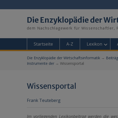
Skip
to
content
Die Enzyklopädie der Wir
dem Nachschlagewerk für Wissenschaftler, P
Startseite
A-Z
Lexikon
Die Enzyklopädie der Wirtschaftsinformatik
→
Beiträ
Instrumente der
→
Wissensportal
Wissensportal
Frank Teuteberg
Im vorliegenden Lexikonbeitrag werden die wes