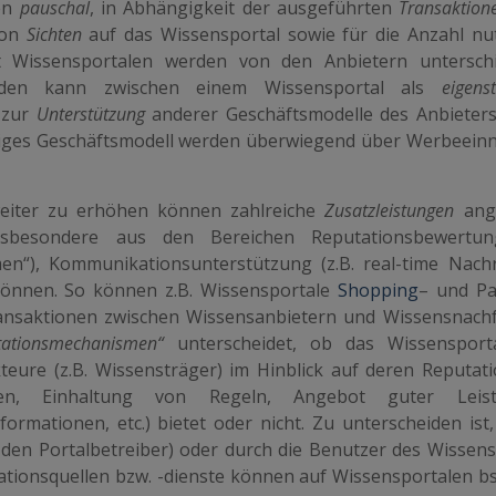
ren
pauschal
, in Ab­hängigkeit der ausgeführten
Transaktion
on
Sichten
auf das Wissensportal sowie für die Anzahl nu
it Wissensportalen werden von den Anbietern unterschi
erden kann zwischen einem Wissensportal als
eigens
 zur
Unterstützung
anderer Geschäftsmodelle des Anbieters
ndiges Geschäftsmodell werden überwiegend über Werbeei
 weiter zu erhöhen können zahlreiche
Zusatz­leistungen
ang
nsbesondere aus den Bereichen Reputationsbewertung
“), Kommuni­kations­unterstützung (z.B. real-time Nachr
önnen. So können z.B. Wissensportale
Shopping
– und P
ansaktionen zwischen Wissensanbietern und Wissensnach
tationsmechanismen“
unterscheidet, ob das Wissensport
eure (z.B. Wissensträger) im Hinblick auf deren Reputatio
gen, Einhaltung von Regeln, Angebot guter Leist
formationen, etc.) bietet oder nicht. Zu unterscheiden ist,
. den Portalbetrei­ber) oder durch die Benutzer des Wissens
ationsquellen bzw. -dienste können auf Wissensportalen bs