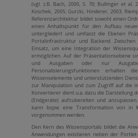
(vgl. z.B. Bach, 2000, S. 70; Bullinger et a
Koschek, 2005; Gurzki, Hinderer, 2003; Riemp
Referenzarchitektur bildet sowohl einen Or
einen Anhaltspunkt für den Aufbau neuer 
untergliedert und umfasst die Ebenen Präs
Portalinfrastruktur und Backend. Zwisch
Einsatz, um eine Integration der Wissensqu
ermöglichen. Auf der Präsentationsebene sin
und Ausgaben oder nur Ausgaben
Personalisierungsfunktionen erhalten d
Wissenselemente und unterstützenden Dienst
zur Manipulation und zum Zugriff auf die im
Konvertierer dient u.a. dazu die Darstellung
(Endgeräte) aufzubereiten und anzupassen.
kann bspw. eine Transformation von in
vorgenommen werden.
Den Kern des Wissensportals bildet die Anwe
Anwendungen existieren neben der Portlet-A