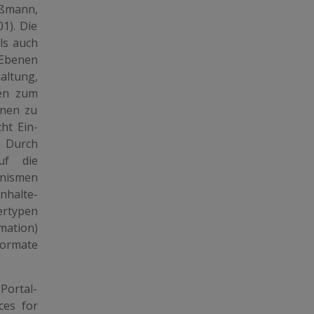
oßmann,
1). Die
ls auch
 Ebenen
altung,
ien zum
onen zu
ht Ein-
Durch
uf die
anismen
nhalte-
ertypen
mation)
formate
Portal-
ces for