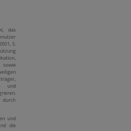
t, das
enutzer
001, S.
stützung
kation,
 sowie
eiligen
räger,
– und
rieren.
n durch
sen und
ind die