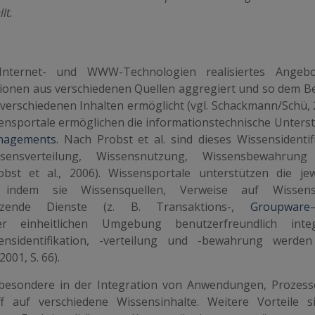
lt.
Internet- und WWW-Technologien realisiertes Angebo
tionen aus verschiedenen Quellen aggregiert und so dem B
erschiedenen Inhalten ermöglicht (vgl. Schackmann/Schü, 2
issensportale ermöglichen die informationstechnische Unter
nagements
. Nach Probst et al. sind dieses Wissensidentifi
issensverteilung, Wissensnutzung, Wissensbewahrung
st et al., 2006). Wissensportale unterstützen die jew
indem sie Wissensquellen, Verweise auf Wissenst
ützende Dienste (z. B. Transaktions-,
Groupware
er einheitlichen Umgebung benutzerfreundlich integ
nsidentifikation, -verteilung und -bewahrung werde
001, S. 66).
nsbesondere in der Integration von Anwendungen, Prozes
f auf verschiedene Wissensinhalte. Weitere Vorteile s