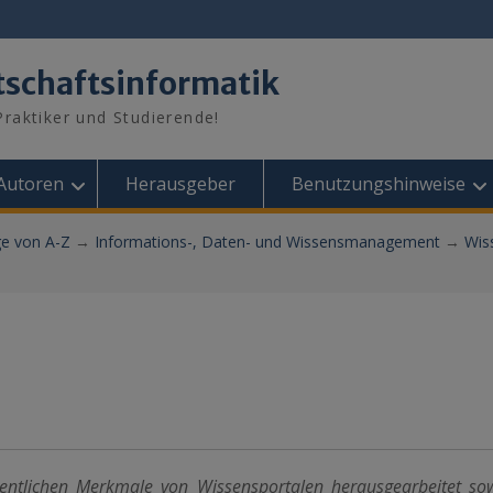
tschaftsinformatik
raktiker und Studierende!
Autoren
Herausgeber
Benutzungshinweise
ge von A-Z
→
Informations-, Daten- und Wissensmanagement
→
Wis
entlichen Merkmale von Wissensportalen herausgearbeitet so