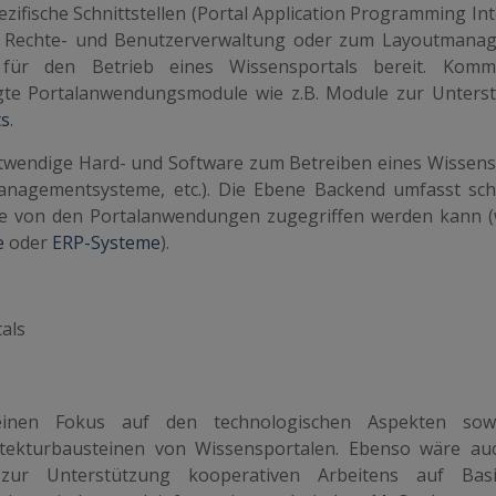
ezifische Schnittstellen (Portal Application Programming In
. zur Rechte- und Benutzerverwaltung oder zum Layoutmana
 für den Betrieb eines Wissensportals bereit. Komme
rtigte Portalanwendungsmodule wie z.B. Module zur Unters
s
.
otwendige Hard- und Software zum Betreiben eines Wissens
managementsysteme, etc.). Die Ebene Backend umfasst schl
die von den Portalanwendungen zugegriffen werden kann (w
e
oder
ERP-Systeme
).
als
seinen Fokus auf den technologischen Aspekten sow
ekturbausteinen von Wissensportalen. Ebenso wäre au
zur Unterstützung kooperativen Arbeitens auf Bas