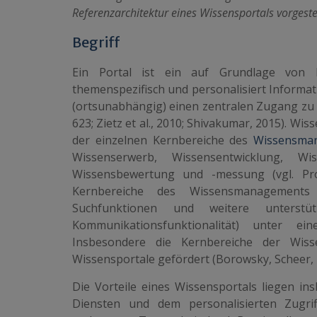
Referenzarchitektur eines Wissensportals vorgestel
Begriff
Ein Portal ist ein auf Grundlage von 
themenspezifisch und personalisiert Informa
(ortsunabhängig) einen zentralen Zugang zu v
623; Zietz et al., 2010; Shivakumar, 2015). W
der einzelnen Kernbereiche des
Wissensma
Wissenserwerb, Wissensent­wicklung, W
Wissensbewertung und -messung (vgl. Prob
Kernbereiche des Wissensmanagements 
Suchfunktionen und weitere unterst
Kommunikationsfunktionalität) unter ein
Insbesondere die Kernbereiche der Wisse
Wissensportale gefördert (Borowsky, Scheer, 2
Die Vorteile eines Wissensportals liegen i
Diensten und dem personalisierten Zugrif