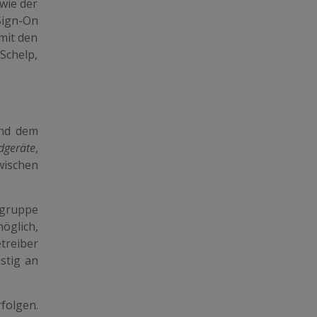
wie der
Sign-On
mit den
Schelp,
und dem
dgeräte
,
wischen
rgruppe
öglich,
etreiber
stig an
olgen.