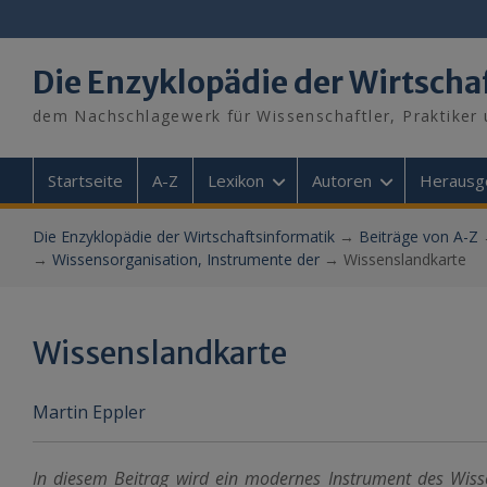
Skip
to
content
Die Enzyklopädie der Wirtscha
dem Nachschlagewerk für Wissenschaftler, Praktiker 
Startseite
A-Z
Lexikon
Autoren
Herausg
Die Enzyklopädie der Wirtschaftsinformatik
→
Beiträge von A-Z
→
Wissensorganisation, Instrumente der
→
Wissenslandkarte
Wissenslandkarte
Martin Eppler
In diesem Beitrag wird ein modernes Instrument des Wi