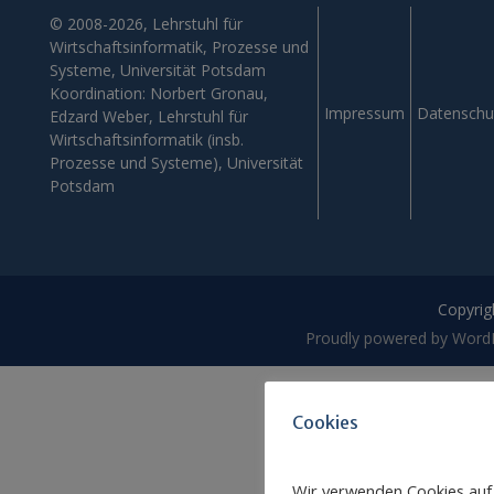
© 2008-2026, Lehrstuhl für
Wirtschaftsinformatik, Prozesse und
Systeme, Universität Potsdam
Koordination: Norbert Gronau,
Impressum
Datenschu
Edzard Weber, Lehrstuhl für
Wirtschaftsinformatik (insb.
Prozesse und Systeme), Universität
Potsdam
Copyrigh
Proudly powered by Word
Cookies
Wir verwenden Cookies auf