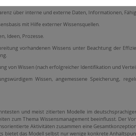
arenz über interne und externe Daten, Informationen, Fähig
ensbasis mit Hilfe externer Wissensquellen.
en, Ideen, Prozesse.
rbreitung vorhandenen Wissens unter Beachtung der Effizi
ng.
ng von Wissen (nach erfolgreicher Identifikation und Vertei
rungswürdigem Wissen, angemessene Speicherung, rege
nntesten und meist zitierten Modelle im deutschsprachig
beiten zum Thema Wissensmanagement beeinflusst. Der Vort
ensorientierte Aktivitäten zusammen eine Gesamtkonzeption
ngs bietet das Modell selbst nur wenige konkrete Anhaltspu