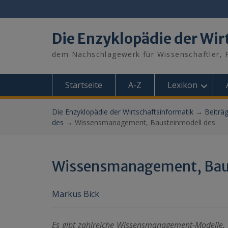
Skip
to
content
Die Enzyklopädie der Wir
dem Nachschlagewerk für Wissenschaftler, P
Startseite
A-Z
Lexikon
Die Enzyklopädie der Wirtschaftsinformatik
→
Beiträ
des
→
Wissensmanagement, Bausteinmodell des
Wissensmanagement, Bau
Markus Bick
Es gibt zahlreiche Wissensmanagement-Modelle. 