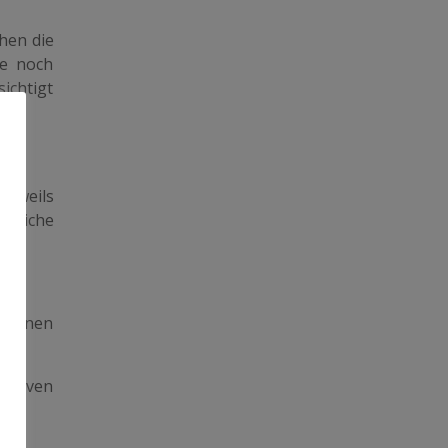
ehen die
ge noch
sichtigt
.
jeweils
hrliche
 Ebenen
rativen