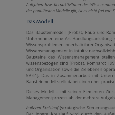
Aufgaben bzw. Kernaktivitäten des Wissensmana
der populärsten Modelle gilt, ist es nicht frei von Kr
Das Modell
Das Bausteinmodell [Probst, Raub und Romha
Unternehmen eine Art Handlungsanleitung 
Wissensproblemen innerhalb ihrer Organisati
Wissensmanagement in intuitiv nachvollzieh
Bausteine des Wissensmanagement stellen 
wissensbezogen sind [Probst, Romhardt 1998,
und Organisation sowie die Zielebenen operat
59-61]. Das in Zusammenarbeit mit Unter
Bausteinmodell stellt dabei einen eher praxi
Dieses Modell – mit seinen Elementen Ziels
Managementprozess ab, der mehrere Aufgaben 
äußeren Kreislauf
(strategische Steuerungsa
Der innere Kreislauf wird durch den äußer