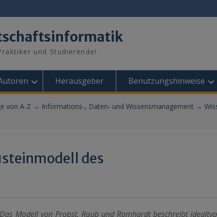
tschaftsinformatik
raktiker und Studierende!
Autoren
Herausgeber
Benutzungshinweise
ge von A-Z
→
Informations-, Daten- und Wissensmanagement
→
Wis
steinmodell des
Das Modell von Probst, Raub und Romhardt beschreibt idealtyp