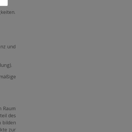
keiten.
enz und
lung).
lmäßige
en Raum
eil des
 bilden
nkte zur