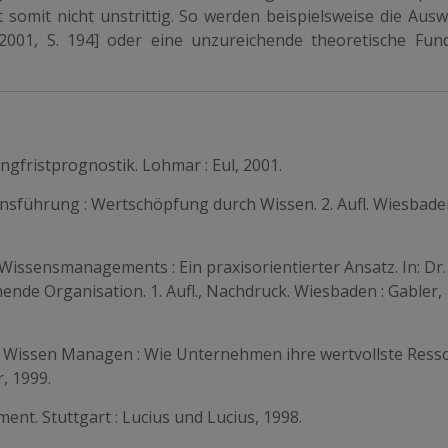
 somit nicht unstrittig. So werden beispielsweise die Ausw
001, S. 194] oder eine unzureichende theoretische Fun
gfristprognostik. Lohmar : Eul, 2001.
sführung : Wertschöpfung durch Wissen. 2. Aufl. Wiesbaden
Wissensmanagements : Ein praxisorientierter Ansatz. In: Dr.
nde Organisation. 1. Aufl., Nachdruck. Wiesbaden : Gabler, 
Kai: Wissen Managen : Wie Unternehmen ihre wertvollste Ress
r, 1999.
nt. Stuttgart : Lucius und Lucius, 1998.