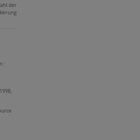
ahl der
dierung
 :
1998,
ource