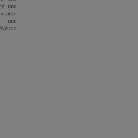
ung und
itäten
und
Wissen