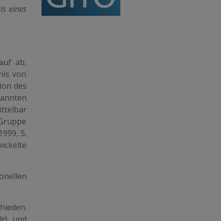
ls eines
auf ab,
nis von
ion des
nannten
ttelbar
 Gruppe
999, S.
ickelte
onellen
hieden.
le
) und