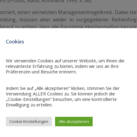
t [Probst, Raub, Romhardt 1999, S. 58]
lustriert, einen vernetzten Managementregelkreis. Dabei st
rbindung, müssen aber weder in vorgegebener Reihenfol
 darauf zu achten, dass alle Bausteine gleichermaßen berück
aus einer isolierten Optimierung einzelner Kernaktivitäten
Cookies
ssensmanagement kurz beschrieben. Dabei werden die 
Wir verwenden Cookies auf unserer Website, um Ihnen die
relevanteste Erfahrung zu bieten, indem wir uns an Ihre
ie mögliche Interventionsbereiche genannt. Für eine ausfü
Präferenzen und Besuche erinnern.
r drei Autoren sowie die unten genannten Quellen verweisen.
Indem Sie auf „Alle akzeptieren“ klicken, stimmen Sie der
Verwendung ALLER Cookies zu. Sie können jedoch die
onalen Kernwissens, gezielter Aufbau der den konkreten
„Cookie-Einstellungen“ besuchen, um eine kontrollierte
Einwilligung zu erteilen.
der formulierten normativen, strategischen und ope
Cookie Einstellungen
Alle akzeptieren