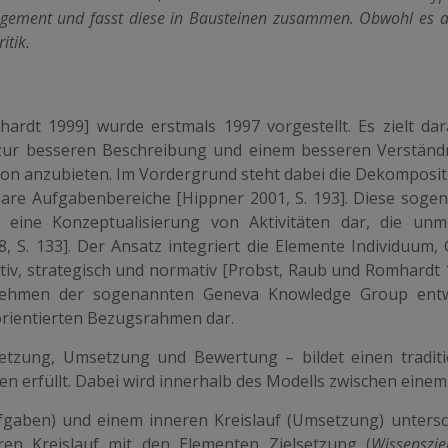
gement und fasst diese in Bausteinen zusammen. Obwohl es a
itik.
rdt 1999] wurde erstmals 1997 vorgestellt. Es zielt dar
zur besseren Beschreibung und einem besseren Verständ
on anzubieten. Im Vordergrund steht dabei die Dekomposit
bare Aufgabenbereiche [Hippner 2001, S. 193]. Diese soge
eine Konzeptualisierung von Aktivitäten dar, die unmi
 S. 133]. Der Ansatz integriert die Elemente Individuum,
iv, strategisch und normativ [Probst, Raub und Romhardt 1
nehmen der sogenannten Geneva Knowledge Group entw
sorientierten Bezugsrahmen dar.
etzung, Umsetzung und Bewertung – bildet einen traditi
erfüllt. Dabei wird innerhalb des Modells zwischen einem
ufgaben) und einem
inneren Kreislauf
(Umsetzung) untersc
en Kreislauf mit den Elementen Zielsetzung (
Wissenszie