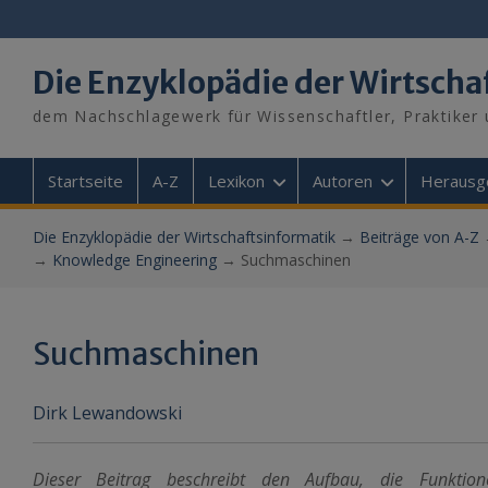
Skip
to
content
Die Enzyklopädie der Wirtscha
dem Nachschlagewerk für Wissenschaftler, Praktiker 
Startseite
A-Z
Lexikon
Autoren
Herausg
Die Enzyklopädie der Wirtschaftsinformatik
→
Beiträge von A-Z
→
Knowledge Engineering
→
Suchmaschinen
Suchmaschinen
Dirk Lewandowski
Dieser Beitrag beschreibt den Aufbau, die Funkti