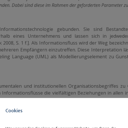
nden. Dabei sind diese im Rahmen der geforderten Parameter zu 
nformationstechnologie gebunden. Sie sind Bestandtei
nnerhalb eines Unternehmens und lassen sich in jedwed
 2008, S. 1 f.]. Als Informationsfluss wird der Weg bezeich
hreren Empfängern einzutreffen. Diese Interpretation läs
odeling Language (UML) als Modellierungselement zu Guns
umentalen und institutionellen Organisationsbegriffes zu
den Informationsflüsse die vielfältigen Beziehungen in allen 
ischen ihnen ab [Spitta und Bick 2008, S. 4]. Im Sinn
nsflüsse zur richtigen Zeit, am richtigen Ort, in richtiger
Cookies
 Informationslogistik [Dinter und Winter, 2008, S. 3], auch i