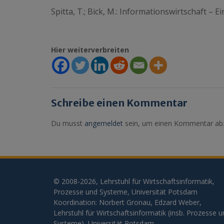
Spitta, T.; Bick, M.: Informationswirtschaft – 
Hier weiterverbreiten
Schreibe einen Kommentar
Du musst
angemeldet
sein, um einen Kommentar ab
© 2008-2026, Lehrstuhl für Wirtschaftsinformatik,
Prozesse und Systeme, Universität Potsdam
Koordination: Norbert Gronau, Edzard Weber,
Lehrstuhl für Wirtschaftsinformatik (insb. Prozesse 
Systeme), Universität Potsdam