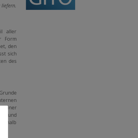
liefern.
l aller
er Form
net, den
st sich
ten des
 Grunde
internen
e einer
 Art und
nnerhalb