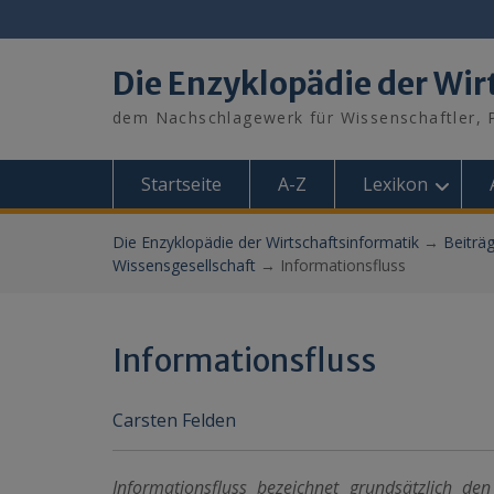
Skip
to
content
Die Enzyklopädie der Wir
dem Nachschlagewerk für Wissenschaftler, P
Startseite
A-Z
Lexikon
Die Enzyklopädie der Wirtschaftsinformatik
→
Beiträ
Wissensgesellschaft
→
Informationsfluss
Informationsfluss
Carsten Felden
Informationsfluss bezeichnet grundsätzlich d