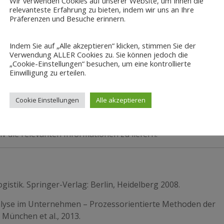
Wir verwenden Cookies auf unserer Website, um Ihnen die
onstheorie
relevanteste Erfahrung zu bieten, indem wir uns an Ihre
Präferenzen und Besuche erinnern.
 Senke als Variablen aufgefasst. Der Informationsfluss is
Variablen
h
zu einer Variablen
l
in einem gegebenen Proze
Indem Sie auf „Alle akzeptieren“ klicken, stimmen Sie der
 als die Ungewissheit vor Prozessstart abzüglich der Ungew
Verwendung ALLER Cookies zu. Sie können jedoch die
tionsfluss kann den Nutzen innerhalb einer Organisations
„Cookie-Einstellungen“ besuchen, um eine kontrollierte
Einwilligung zu erteilen.
pretationsdynamik von Informationen als auch dem Volumen 
sätzlich wirken organisatorische Veränderungsprozes
feld- und Umweltdynamik Rechnung zu tragen und
Cookie Einstellungen
Alle akzeptieren
ch diese Dynamik als auch das wachsende Informationsvolu
r Informationsfluss von Interesse, sondern zusätzl
 die relevanten Informationen zu liefern.
ogistik. Springer-Verlag: Berlin, Heidelberg 2008.
manalyse im Unternehmen – Prozessorientierte Methoden der
 München et al., 2013.