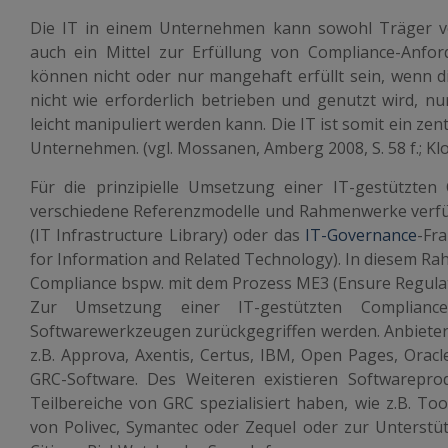
Die IT in einem Unternehmen kann sowohl Träger v
auch ein Mittel zur Erfüllung von Compliance-Anfor
können nicht oder nur mangehaft erfüllt sein, wenn 
nicht wie erforderlich betrieben und genutzt wird, n
leicht manipuliert werden kann. Die IT ist somit ein zen
Unternehmen. (vgl. Mossanen, Amberg 2008, S. 58 f.; Klot
Für die prinzipielle Umsetzung einer IT-gestützte
verschiedene Referenzmodelle und Rahmenwerke verfüg
(IT Infrastructure Library) oder das
IT-Governance
-Fr
for Information and Related Technology). In diesem Ra
Compliance bspw. mit dem Prozess ME3 (Ensure Regulat
Zur Umsetzung einer IT-gestützten Complian
Softwarewerkzeugen zurückgegriffen werden. Anbiete
z.B. Approva, Axentis, Certus, IBM, Open Pages, Orac
GRC-Software. Des Weiteren existieren Softwarepro
Teilbereiche von GRC spezialisiert haben, wie z.B. To
von Polivec, Symantec oder Zequel oder zur Unterst