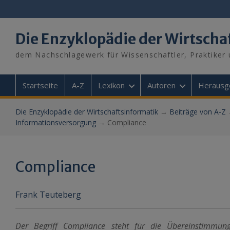
Skip
to
content
Die Enzyklopädie der Wirtscha
dem Nachschlagewerk für Wissenschaftler, Praktiker 
Startseite
A-Z
Lexikon
Autoren
Herausg
Die Enzyklopädie der Wirtschaftsinformatik
→
Beiträge von A-Z
Informationsversorgung
→
Compliance
Compliance
Frank Teuteberg
Der Begriff Compliance steht für die Übereinstimmung