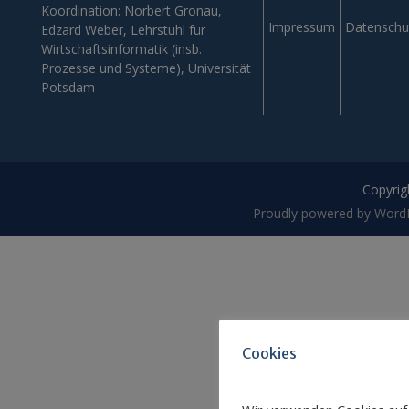
Koordination: Norbert Gronau,
Impressum
Datenschu
Edzard Weber, Lehrstuhl für
Wirtschaftsinformatik (insb.
Prozesse und Systeme), Universität
Potsdam
Copyrigh
Proudly powered by Word
Cookies