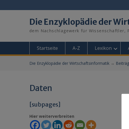
Skip
to
content
Die Enzyklopädie der Wir
dem Nachschlagewerk für Wissenschaftler, P
Startseite
A-Z
Lexikon
Die Enzyklopädie der Wirtschaftsinformatik
→
Beiträ
Daten
[subpages]
Hier weiterverbreiten