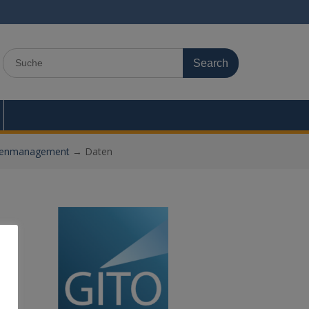
Search
for:
enmanagement
→
Daten