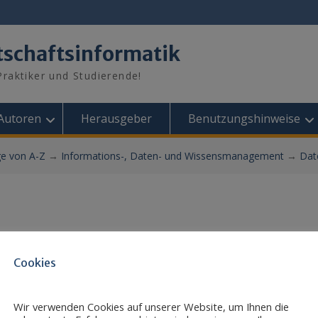
tschaftsinformatik
raktiker und Studierende!
Autoren
Herausgeber
Benutzungshinweise
ge von A-Z
→
Informations-, Daten- und Wissensmanagement
→
Dat
Cookies
Wir verwenden Cookies auf unserer Website, um Ihnen die