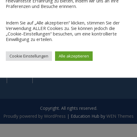
relevanteste Erfahrung zu bieten, indem wir uns an Ihre
Präferenzen und Besuche erinnern.
Indem Sie auf „Alle akzeptieren“ klicken, stimmen Sie der
Verwendung ALLER Cookies zu. Sie können jedoch die
„Cookie-Einstellungen“ besuchen, um eine kontrollierte
Einwilligung zu erteilen.
Cookie Einstellungen
Alle akzeptieren
Impressum
Datenschutz
und
Copyright. All rights reserved.
Proudly powered by WordPress
|
Education Hub by
WEN Themes