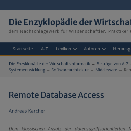
Skip
to
content
Die Enzyklopädie der Wirtscha
dem Nachschlagewerk für Wissenschaftler, Praktiker 
Startseite
A-Z
Lexikon
Autoren
Herausg
Die Enzyklopädie der Wirtschaftsinformatik
→
Beiträge von A-Z
Systementwicklung
→
Softwarearchitektur
→
Middleware
→
Rem
Remote Database Access
Andreas Karcher
Dem klassischen Ansatz der datenzugriffsorientierten 