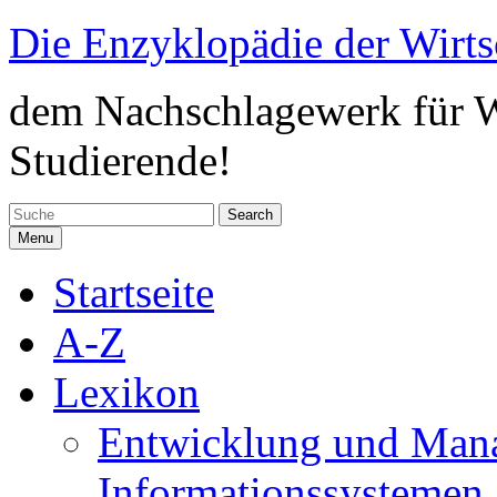
Skip
Die Enzyklopädie der Wirts
to
content
dem Nachschlagewerk für Wi
Studierende!
Search
for:
Menu
Startseite
A-Z
Lexikon
Entwicklung und Man
Informationssystemen