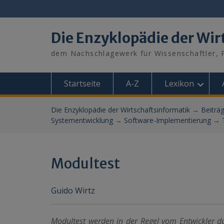
Skip
to
content
Die Enzyklopädie der Wir
dem Nachschlagewerk für Wissenschaftler, P
Startseite
A-Z
Lexikon
Die Enzyklopädie der Wirtschaftsinformatik
→
Beiträ
Systementwicklung
→
Software-Implementierung
→
Modultest
Guido Wirtz
Modultest werden in der Regel vom Entwickler dur