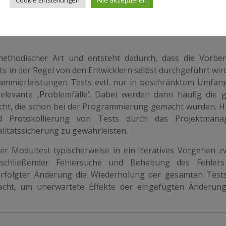
Cookie Einstellungen
Alle akzeptieren
möglichst realistisch überprüfen, ob ein Modul korrekt 
ethodischer Art und entsteht dadurch, dass die Vorber
in der Regel von den Entwicklern selbst durchgeführt wird
ammierleistungen Tests evtl. nur in beschränktem Umfan
elevante ‚Problemfälle‘. Dabei werden dann häufig die g
cht, die schon bei der Programmierung gemacht wurden. Hi
 Protokollierung von Tests durch das Projektmana
litätssicherung zu gewährleisten.
der Modultest typischerweise in ein iteratives Vorgehen z
anschließender Fehlersuche und Behebung des Fehler
rfolgter Änderung die Wiederholung der gesamten Test
cht, um unerwartete Effekte der eingefügten Änderun