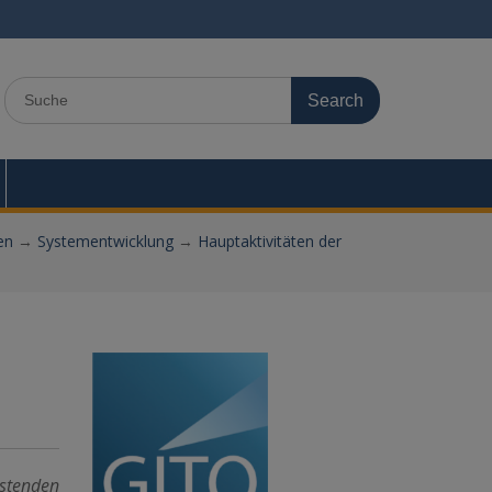
Search
for:
en
→
Systementwicklung
→
Hauptaktivitäten der
estenden