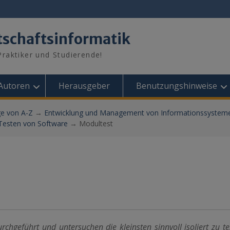
tschaftsinformatik
raktiker und Studierende!
Autoren
Herausgeber
Benutzungshinweise
ge von A-Z
→
Entwicklung und Management von Informationssystem
Testen von Software
→
Modultest
chgeführt und untersuchen die kleinsten sinnvoll isoliert zu t