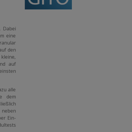
d. Dabei
um eine
ranular
 auf den
kleine,
end auf
einsten
zu alle
ode dem
ießlich
 neben
er Ein-
ltests