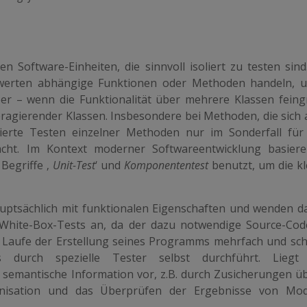
ten Software-Einheiten, die sinnvoll isoliert zu testen sin
werten abhängige Funktionen oder Methoden handeln, 
er – wenn die Funktionalität über mehrere Klassen feing
teragierender Klassen. Insbesondere bei Methoden, die sich
lierte Testen einzelner Methoden nur im Sonderfall für 
cht. Im Kontext moderner Softwareentwicklung basier
Begriffe ‚
Unit-Test
‘ und
Komponententest
benutzt, um die kl
auptsächlich mit funktionalen Eigenschaften und wenden da
s White-Box-Tests an, da der dazu notwendige Source-C
im Laufe der Erstellung seines Programms mehrfach und schl
 durch spezielle Tester selbst durchführt. Liegt
 semantische Information vor, z.B. durch Zusicherungen üb
nisation und das Überprüfen der Ergebnisse von Modu