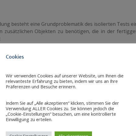
ung besteht eine Grundproblematik des isolierten Tests ei
 zusätzlichen Objekten zu benötigen, die in der fertigges
:
ule
genutzt, um die interne Funktionalität eines Moduls auc
Cookies
ieten integrierte Testumgebungen heute die Möglichkeit, s
erdeckungsmethoden funktionaler Tests unterstützt werden.
Wir verwenden Cookies auf unserer Website, um Ihnen die
oliert arbeitenden Modulen zusätzliche Stellvertreter für ev
relevanteste Erfahrung zu bieten, indem wir uns an Ihre
e aus dem zu testenden Modul aufgerufene externe Funktio
Präferenzen und Besuche erinnern.
urchlauf der zu testenden Funktionen ermöglichen.
t der noch nicht vorhandenen Module korrekt einzubinde
Indem Sie auf „Alle akzeptieren“ klicken, stimmen Sie der
Verwendung ALLER Cookies zu. Sie können jedoch die
slich. Die Stellvertreter-Module realisieren dann auf me
„Cookie-Einstellungen“ besuchen, um eine kontrollierte
nittstellen. Hier unterscheidet man‚
Dummies
‘, die nur das 
Einwilligung zu erteilen.
‚
Stubs
‘, die die gewünschte Funktionalität fest kodie
von sogenannten‚
Mocks
‘, die abhängig von den erwa