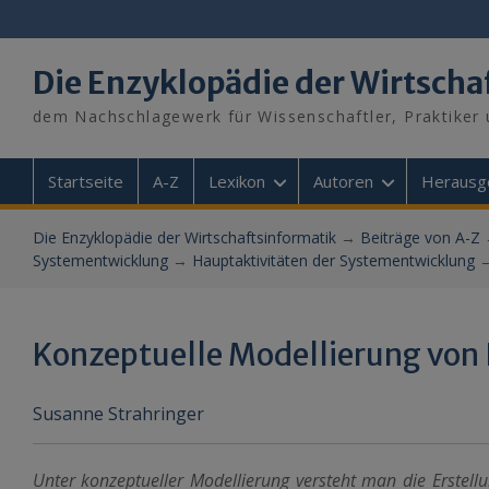
Skip
to
content
Die Enzyklopädie der Wirtscha
dem Nachschlagewerk für Wissenschaftler, Praktiker 
Startseite
A-Z
Lexikon
Autoren
Herausg
Die Enzyklopädie der Wirtschaftsinformatik
→
Beiträge von A-Z
Systementwicklung
→
Hauptaktivitäten der Systementwicklung
Konzeptuelle Modellierung von 
Susanne Strahringer
Unter konzeptueller Modellierung versteht man die Erstel