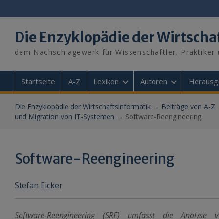
Skip
to
content
Die Enzyklopädie der Wirtscha
dem Nachschlagewerk für Wissenschaftler, Praktiker 
Startseite
A-Z
Lexikon
Autoren
Herausg
Die Enzyklopädie der Wirtschaftsinformatik
→
Beiträge von A-Z
und Migration von IT-Systemen
→
Software-Reengineering
Software-Reengineering
Stefan Eicker
Software-Reengineering (SRE) umfasst die Analyse