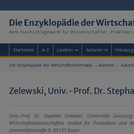
Skip
to
content
Die Enzyklopädie der Wirtscha
dem Nachschlagewerk für Wissenschaftler, Praktiker 
Startseite
A-Z
Lexikon
Autoren
Herausg
Die Enzyklopädie der Wirtschaftsinformatik
→
Autoren
→
Autore
Zelewski, Univ.-Prof. Dr. Steph
Univ.-Prof. Dr. Stephan Zelewski, Universität Duisbur
Wirtschaftswissenschaften, Institut für Produktion und I
Universitätsstraße 9, 45141 Essen