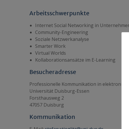
Arbeitsschwerpunkte
Internet Social Networking in Unternehme
Community-Engineering
Soziale Netzwerkanalyse
Smarter Work
Virtual Worlds
Kollaborationsansätze im E-Learning
Besucheradresse
Professionelle Kommunikation in elektronisch
Universität Duisburg-Essen
Forsthausweg 2
47057 Duisburg
Kommunikation