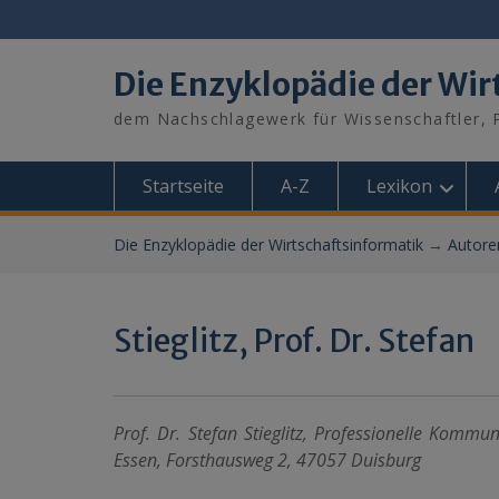
Skip
to
content
Die Enzyklopädie der Wir
dem Nachschlagewerk für Wissenschaftler, P
Startseite
A-Z
Lexikon
Die Enzyklopädie der Wirtschaftsinformatik
→
Autore
Stieglitz, Prof. Dr. Stefan
Prof. Dr. Stefan Stieglitz, Professionelle Kommu
Essen, Forsthausweg 2, 47057 Duisburg