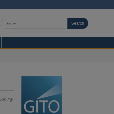
Search
for:
uisburg-