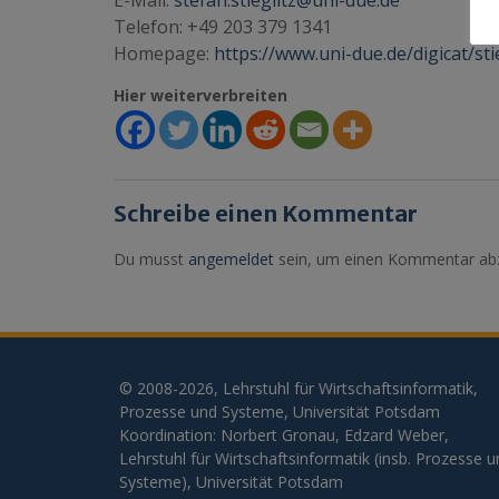
E-Mail:
stefan.stieglitz@uni-due.de
Telefon: +49 203 379 1341
Homepage:
https://www.uni-due.de/digicat/sti
Hier weiterverbreiten
Schreibe einen Kommentar
Du musst
angemeldet
sein, um einen Kommentar ab
© 2008-2026, Lehrstuhl für Wirtschaftsinformatik,
Prozesse und Systeme, Universität Potsdam
Koordination: Norbert Gronau, Edzard Weber,
Lehrstuhl für Wirtschaftsinformatik (insb. Prozesse 
Systeme), Universität Potsdam