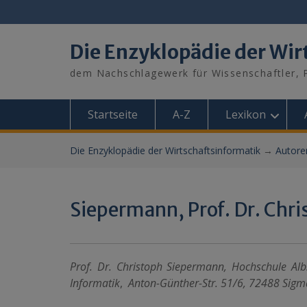
Skip
to
content
Die Enzyklopädie der Wir
dem Nachschlagewerk für Wissenschaftler, P
Startseite
A-Z
Lexikon
Die Enzyklopädie der Wirtschaftsinformatik
→
Autore
Siepermann, Prof. Dr. Chr
Prof. Dr. Christoph Siepermann, Hochschule Al
Informatik
,
Anton-Günther-Str. 51/6, 72488 Sigm