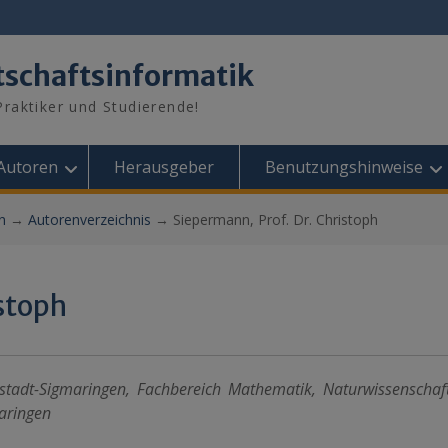
tschaftsinformatik
raktiker und Studierende!
Autoren
Herausgeber
Benutzungshinweise
n
→
Autorenverzeichnis
→
Siepermann, Prof. Dr. Christoph
istoph
bstadt-Sigmaringen, Fachbereich Mathematik, Naturwissenscha
aringen