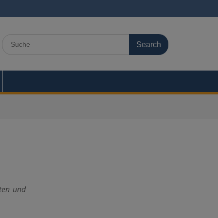
Search
for:
ften und