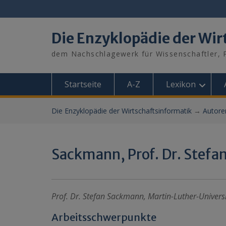
Skip
to
content
Die Enzyklopädie der Wir
dem Nachschlagewerk für Wissenschaftler, P
Startseite
A-Z
Lexikon
Die Enzyklopädie der Wirtschaftsinformatik
→
Autore
Sackmann, Prof. Dr. Stefa
Prof. Dr. Stefan Sackmann, Martin-Luther-Universi
Arbeitsschwerpunkte