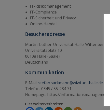
IT-Risikomanagement
IT-Compliance
IT-Sicherheit und Privacy
Online-Handel
Besucheradresse
Martin-Luther-Universität Halle-Wittenberg
Universitätsplatz 10
06108 Halle (Saale)
Deutschland
Kommunikation
E-Mail:
stefan.sackmann@wiwi.uni-halle.de
Telefon: 0345 / 55-234 71
Homepage: https://informationsmanagement.w
Hier weiterverbreiten