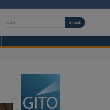
Search
for: