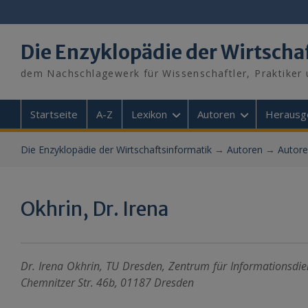
Skip
to
content
Die Enzyklopädie der Wirtscha
dem Nachschlagewerk für Wissenschaftler, Praktiker 
Startseite
A-Z
Lexikon
Autoren
Herausg
Die Enzyklopädie der Wirtschaftsinformatik
→
Autoren
→
Autore
Okhrin, Dr. Irena
Dr. Irena Okhrin, TU Dresden, Zentrum für Informationsdie
Chemnitzer Str. 46b, 01187 Dresden