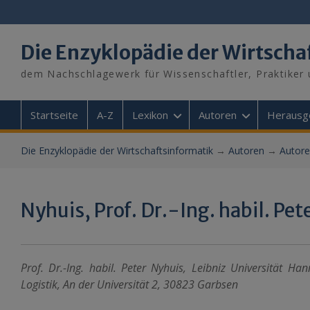
Skip
to
content
Die Enzyklopädie der Wirtscha
dem Nachschlagewerk für Wissenschaftler, Praktiker 
Startseite
A-Z
Lexikon
Autoren
Herausg
Die Enzyklopädie der Wirtschaftsinformatik
→
Autoren
→
Autore
Nyhuis, Prof. Dr.-Ing. habil. Pet
Prof. Dr.-Ing. habil. Peter Nyhuis, Leibniz Universität Ha
Logistik, An der Universität 2, 30823 Garbsen