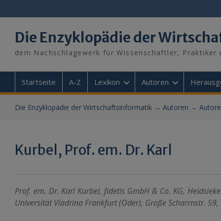
Skip
to
content
Die Enzyklopädie der Wirtscha
dem Nachschlagewerk für Wissenschaftler, Praktiker 
Startseite
A-Z
Lexikon
Autoren
Herausg
Die Enzyklopädie der Wirtschaftsinformatik
→
Autoren
→
Autore
Kurbel, Prof. em. Dr. Karl
Prof. em. Dr. Karl Kurbel, fidetis GmbH & Co. KG, Heidsiek
Universität Viadrina Frankfurt (Oder), Große Scharrnstr. 59