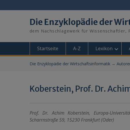
Skip
to
content
Die Enzyklopädie der Wir
dem Nachschlagewerk für Wissenschaftler, P
Startseite
A-Z
Lexikon
Die Enzyklopädie der Wirtschaftsinformatik
→
Autore
Koberstein, Prof. Dr. Achi
Prof. Dr. Achim Koberstein, Europa-Universit
Scharrnstraße 59, 15230 Frankfurt (Oder)