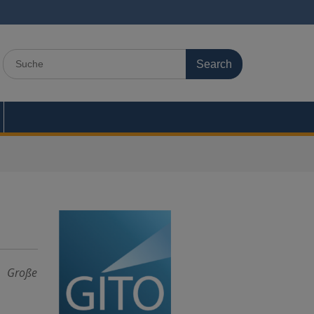
Search
for:
, Große