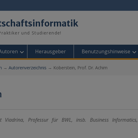
tschaftsinformatik
raktiker und Studierende!
Autoren
Herausgeber
Benutzungshinweise
n
→
Autorenverzeichnis
→
Koberstein, Prof. Dr. Achim
m
ät Viadrina, Professur für BWL, insb. Business Informatics