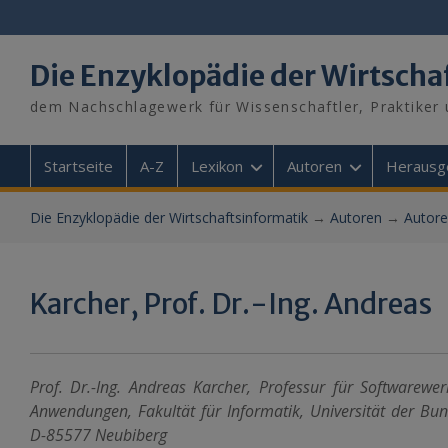
Skip
to
content
Die Enzyklopädie der Wirtscha
dem Nachschlagewerk für Wissenschaftler, Praktiker 
Startseite
A-Z
Lexikon
Autoren
Herausg
Die Enzyklopädie der Wirtschaftsinformatik
→
Autoren
→
Autore
Karcher, Prof. Dr.-Ing. Andreas
Prof. Dr.-Ing. Andreas Karcher, Professur für Softwarewe
Anwendungen, Fakultät für Informatik, Universität der B
D-85577 Neubiberg