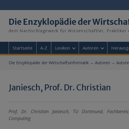
Skip
to
content
Die Enzyklopädie der Wirtscha
dem Nachschlagewerk für Wissenschaftler, Praktiker 
Startseite
A-Z
Lexikon
Autoren
Herausg
Die Enzyklopädie der Wirtschaftsinformatik
→
Autoren
→
Autore
Janiesch, Prof. Dr. Christian
Prof. Dr. Christian Janiesch, TU Dortmund, Fachbereic
Computing