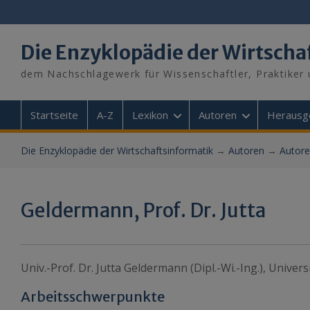
Skip
to
content
Die Enzyklopädie der Wirtscha
dem Nachschlagewerk für Wissenschaftler, Praktiker 
Startseite
A-Z
Lexikon
Autoren
Herausg
Die Enzyklopädie der Wirtschaftsinformatik
→
Autoren
→
Autore
Geldermann, Prof. Dr. Jutta
Univ.-Prof. Dr. Jutta Geldermann (Dipl.-Wi.-Ing.), Unive
Arbeitsschwerpunkte