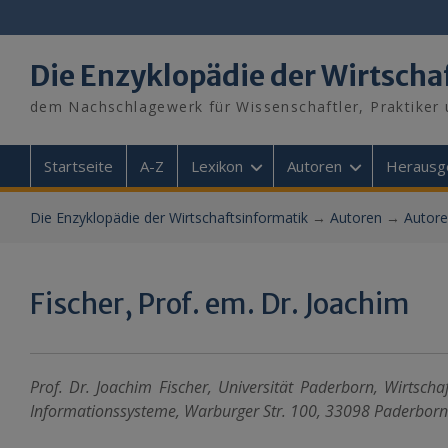
Skip
to
content
Die Enzyklopädie der Wirtscha
dem Nachschlagewerk für Wissenschaftler, Praktiker 
Startseite
A-Z
Lexikon
Autoren
Herausg
Die Enzyklopädie der Wirtschaftsinformatik
→
Autoren
→
Autore
Fischer, Prof. em. Dr. Joachim
Prof. Dr. Joachim Fischer, Universität Paderborn, Wirtschaf
Informationssysteme, Warburger Str. 100, 33098 Paderborn